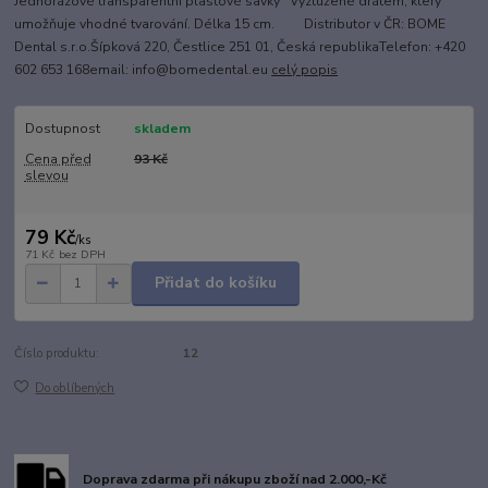
Jednorázové transparentní plastové savky Vyztužené drátem, který
umožňuje vhodné tvarování. Délka 15 cm. Distributor v ČR: BOME
Dental s.r.o.Šípková 220, Čestlice 251 01, Česká republikaTelefon: +420
602 653 168email: info@bomedental.eu
celý popis
Dostupnost
skladem
Cena před
93 Kč
slevou
79 Kč
/
ks
71 Kč
bez DPH
Přidat do košíku
Číslo produktu:
12
Do oblíbených
Doprava zdarma při nákupu zboží nad 2.000,-Kč