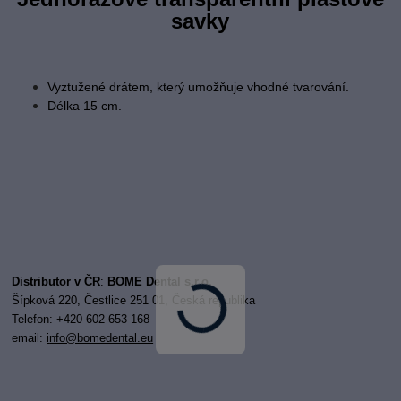
savky
Vyztužené drátem, který umožňuje vhodné tvarování.
Délka 15 cm.
Distributor v ČR
:
BOME Dental s.r.o.
Šípková 220, Čestlice 251 01, Česká republika
Telefon: +420 602 653 168
email:
i
nfo@bomedental.eu