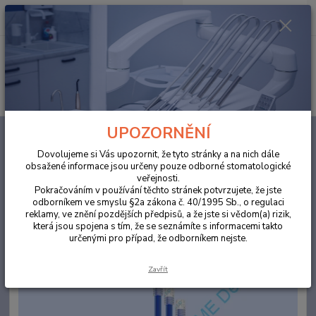
0
ks
za
0,00 Kč
Menu
Hledat
UPOZORNĚNÍ
Úvod
ORDINACE
Savky jednorázové transp. tmavě modrá 155mm
/100ks
Dovolujeme si Vás upozornit, že tyto stránky a na nich dále
obsažené informace jsou určeny pouze odborné stomatologické
Savky jednorázové transp. tmavě
veřejnosti.
modrá 155mm /100ks
Pokračováním v používání těchto stránek potvrzujete, že jste
odborníkem ve smyslu §2a zákona č. 40/1995 Sb., o regulaci
reklamy, ve znění pozdějších předpisů, a že jste si vědom(a) rizik,
která jsou spojena s tím, že se seznámíte s informacemi takto
určenými pro případ, že odborníkem nejste.
Zavřít