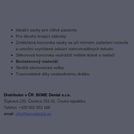
Ideální savky pro citlivé pacienty
Pro dlouho trvající zákroky
Změkčená koncovka savky se při mírném zatlačení rozevře
a umožní urychlené odsání nahromaděných tekutin.
Silikonová koncovka nedráždí měkké tkáně a netlačí
Bezlatexový materiál
Skvělá ekonomická volba
Tvarovatelné díky vestavěnému drátku
Distributor v ČR
:
BOME Dental s.r.o.
Šípková 220, Čestlice 251 01, Česká republika
Telefon: +420 602 653 168
email:
i
nfo@bomedental.eu