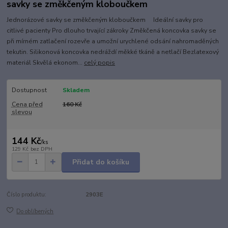
savky se změkčeným kloboučkem
Jednorázové savky se změkčeným kloboučkem Ideální savky pro
citlivé pacienty Pro dlouho trvající zákroky Změkčená koncovka savky se
při mírném zatlačení rozevře a umožní urychlené odsání nahromaděných
tekutin. Silikonová koncovka nedráždí měkké tkáně a netlačí Bezlatexový
materiál Skvělá ekonom...
celý popis
Dostupnost
Skladem
Cena před
160 Kč
slevou
144 Kč
/
ks
129 Kč
bez DPH
Přidat do košíku
Číslo produktu:
2903E
Do oblíbených