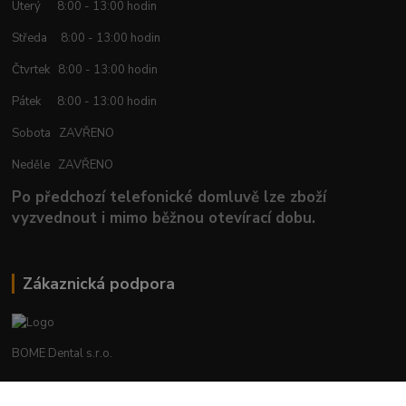
Úterý 8:00 - 13:00 hodin
Středa 8:00 - 13:00 hodin
Čtvrtek 8:00 - 13:00 hodin
Pátek 8:00 - 13:00 hodin
Sobota ZAVŘENO
Neděle ZAVŘENO
Po předchozí telefonické domluvě lze zboží
vyzvednout i mimo běžnou otevírací dobu.
Zákaznická podpora
BOME Dental s.r.o.
+420 602 653 168