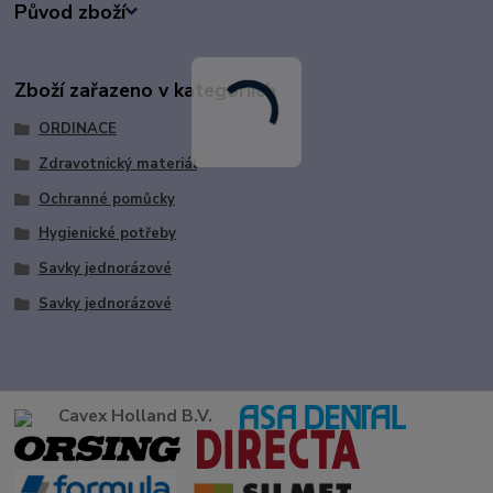
Původ zboží
Zboží zařazeno v kategoriích
ORDINACE
Zdravotnický materiál
Ochranné pomůcky
Hygienické potřeby
Savky jednorázové
Savky jednorázové
Cavex Holland B.V.