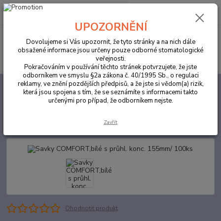
0
ks
za
0,00 Kč
UPOZORNĚNÍ
Menu
Dovolujeme si Vás upozornit, že tyto stránky a na nich dále
obsažené informace jsou určeny pouze odborné stomatologické
Hledat
veřejnosti.
Pokračováním v používání těchto stránek potvrzujete, že jste
odborníkem ve smyslu §2a zákona č. 40/1995 Sb., o regulaci
reklamy, ve znění pozdějších předpisů, a že jste si vědom(a) rizik,
Úvod
ORDINACE
Savky COMFORT,bílé s průhl. konc. 155mm/ 100ks
která jsou spojena s tím, že se seznámíte s informacemi takto
určenými pro případ, že odborníkem nejste.
Savky COMFORT,bílé s průhl.
konc. 155mm/ 100ks
Zavřít
Ohodnotit produkt