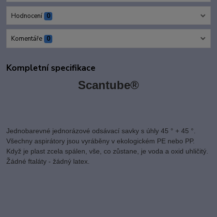
Hodnocení
0
Komentáře
0
Kompletní specifikace
Scantube®
Jednobarevné jednorázové odsávací savky s úhly 45 ° + 45 °.
Všechny aspirátory jsou vyráběny v ekologickém PE nebo PP.
Když je plast zcela spálen, vše, co zůstane, je voda a oxid uhličitý.
Žádné ftaláty - žádný latex.