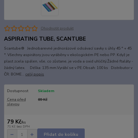
Ohodnotit produkt
ASPIRATING TUBE, SCANTUBE
Scantube® Jednobarevné jednorázové odsávací savky s úhly 45 ° + 45
°. Všechny aspirátory jsou vyráběny v ekologickém PE nebo PP. Když je
plast zcela spálen, vše, co zůstane, je voda a oxid uhličitý.Žádné ftaláty -
žádný latex. Délka: 135 mm.Vyrábí se v PE.Obsah: 100 ks Distributor v
ČR: BOME...
celý popis
Dostupnost
Skladem
Cena před
89 Kč
slevou
79 Kč
/
ks
71 Kč
bez DPH
Přidat do košíku