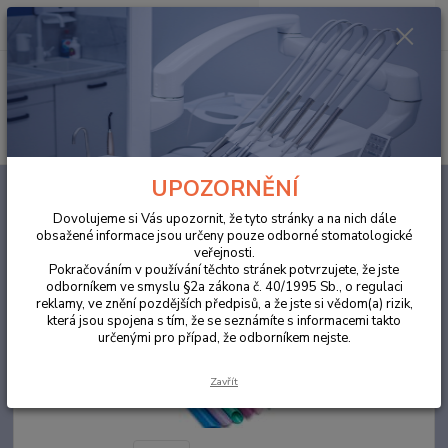
0
ks
za
0,00 Kč
Menu
Hledat
UPOZORNĚNÍ
Úvod
ORDINACE
Savky Aspirator limetková
Dovolujeme si Vás upozornit, že tyto stránky a na nich dále
Savky Aspirator limetková
obsažené informace jsou určeny pouze odborné stomatologické
veřejnosti.
Pokračováním v používání těchto stránek potvrzujete, že jste
odborníkem ve smyslu §2a zákona č. 40/1995 Sb., o regulaci
reklamy, ve znění pozdějších předpisů, a že jste si vědom(a) rizik,
která jsou spojena s tím, že se seznámíte s informacemi takto
určenými pro případ, že odborníkem nejste.
Zavřít