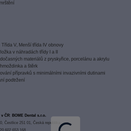
smrštění
e
II, Třída V, Menší třída IV obnovy
vložka v náhradách třídy I a II
 dočasných materiálů z pryskyřice, porcelánu a akrylu
í hmoždinka a štěrk
rování přípravků s minimálními invazivními dutinami
ní podtržení
r v ČR
:
BOME Dental s.r.o.
0, Čestlice 251 01, Česká republika
420 602 653 168