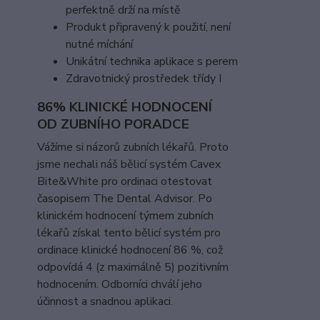
perfektně drží na místě
Produkt připravený k použití, není
nutné míchání
Unikátní technika aplikace s perem
Zdravotnický prostředek třídy I
86% KLINICKÉ HODNOCENÍ
OD ZUBNÍHO PORADCE
Vážíme si názorů zubních lékařů. Proto
jsme nechali náš bělicí systém Cavex
Bite&White pro ordinaci otestovat
časopisem The Dental Advisor. Po
klinickém hodnocení týmem zubních
lékařů získal tento bělicí systém pro
ordinace klinické hodnocení 86 %, což
odpovídá 4 (z maximálně 5) pozitivním
hodnocením. Odborníci chválí jeho
účinnost a snadnou aplikaci.