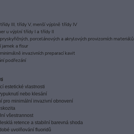
řídy III, třídy V, menší výplně třídy IV
er u výplní třídy I a třídy II
pryskyřičných, porcelánových a akrylových provizorních materiálů
 jamek a fisur
minimálně invazivních preparací kavit
ní podřezání
ti
ící estetické vlastnosti
vypuknutí nebo klesání
ní pro minimální invazivní obnovení
viskozita
lní všestrannost
lesklá retence a stabilní barevná shoda
dobé uvolňování fluoridů