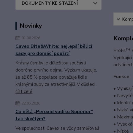
DOKUMENTY KE STAŽENÍ
Kompl
Novinky
Komple
01.06.2026
Cavex Bite&White: nejlepší bělicí
ProFil™ F
sady pro domácí použití
Vynikajíc
Krásný úsměv je důležitou součástí
odstínech
dobrého prvního dojmu. Výzkum ukazuje,
Funkce
že až 85 % populace považuje lidi s
krásnými zuby za atraktivnější. V důsled...
• Vynikaj
číst celé
• Nevyté
• Ideální
22.05.2026
• Nízká v
Co dělá „Peroxid vodíku Superior“
• Maximá
tak skvělým?
• Vysoká 
Ve společnosti Cavex se vždy zaměřovali
•
Nízké