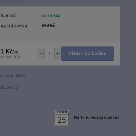
tupnost
na dotaz
a před slevou
848 Kč
1 Kč
/
ks
Přidat do košíku
 Kč
bez DPH
roduktu:
163A
oblíbených
Na trhu více jak 25 let