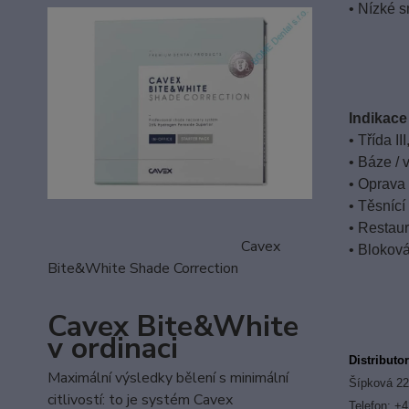
• Nízké 
Indikac
• Třída I
• Báze / 
• Oprava
• Těsníc
• Restau
Cavex
• Bloková
Bite&White Shade Correction
Cavex Bite&White
v ordinaci
Distributo
Maximální výsledky bělení s minimální
Šípková 22
citlivostí: to je systém Cavex
Telefon: +