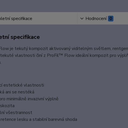
etní specifikace
Hodnocení
0
tní specifikace
low je tekutý kompozit aktivovaný viditelným světlem, rentgen
í tekuté vlastnosti činí z ProFil™ Flow ideální kompozit pro výplň
.
ící estetické vlastnosti
ká ani se nestéká
 pro minimálně invazivní výplně
iskozita
lní všestrannost
retence lesku a stabilní barevná shoda