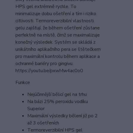
HPS gel extrémně rychle. To
minimalizuje dobu ošetření a tím i riziko
citlivosti. Termoreverzibilní vlastnosti
gelu zajišťují, že během ošetření zůstane
perfektně na místě, čímž se maximalizuje
konečný výsledek. Systém se skládá z
unikátního aplikačního pera se štětečkem
pro maximální kontrolu během aplikace a
ochranné bariéry pro gingivu.
https://youtu.be/pxwMw4ac0o0
Funkce
Nejúčinnější bělicí gel na trhu
Na bázi 25% peroxidu vodíku
Superior
Maximální výsledky bělení již po 2
až 3 ošetřeních
Termoreverzibilní HPS gel