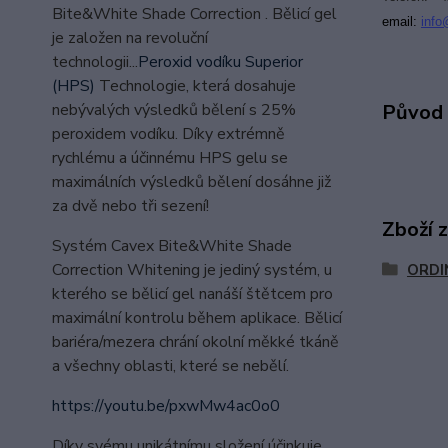
Bite&White Shade Correction . Bělicí gel
email:
i
nfo
je založen na revoluční
technologii...
Peroxid vodíku Superior
(HPS)
Technologie, která dosahuje
nebývalých výsledků bělení s 25%
Původ 
peroxidem vodíku. Díky extrémně
rychlému a účinnému HPS gelu se
maximálních výsledků bělení dosáhne již
za dvě nebo tři sezení!
Zboží 
Systém Cavex Bite&White Shade
Correction Whitening je jediný systém, u
ORDI
kterého se bělicí gel nanáší štětcem pro
maximální kontrolu během aplikace. Bělicí
bariéra/mezera chrání okolní měkké tkáně
a všechny oblasti, které se nebělí.
https://youtu.be/pxwMw4ac0o0
Díky svému unikátnímu složení účinkuje