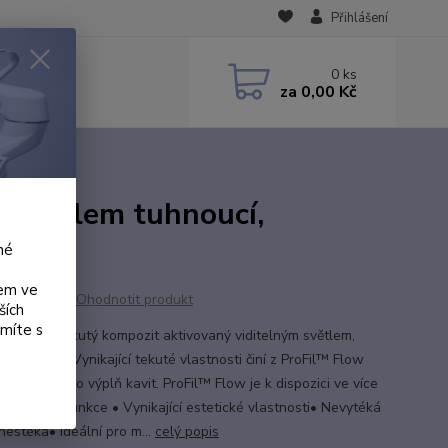
Přihlášení
0
ks
za
0,00 Kč
nkontrastní.
 světlem tuhnoucí,
né
kem ve
Ohodnotit produkt
ších
ámíte s
™ Flow je tekutý kompozit aktivovaný viditelným světlem,
kontrastní.Vynikající tekuté vlastnosti činí z ProFil™ Flow
 kompozit pro výplň kavit. ProFil™ Flow je k dispozici ve více
odstínech. Funkce • Vynikající estetické vlastnosti• Nevytéká
nestéká• Ideální pro m...
celý popis