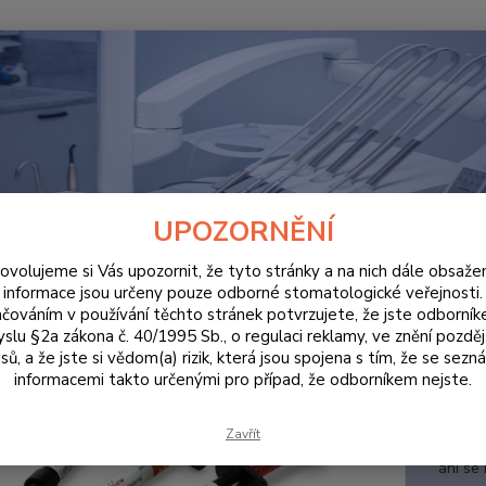
Hledat
ORDINACE
ProFil™ Flow 3g B1 tekutý kompozit světlem tuhnoucí, rentge
il™ Flow 3g B1 tekutý kompozit
UPOZORNĚNÍ
genkontrastní.
ovolujeme si Vás upozornit, že tyto stránky a na nich dále obsaže
informace jsou určeny pouze odborné stomatologické veřejnosti.
čováním v používání těchto stránek potvrzujete, že jste odborní
slu §2a zákona č. 40/1995 Sb., o regulaci reklamy, ve znění pozděj
sů, a že jste si vědom(a) rizik, která jsou spojena s tím, že se sezn
ProFil
informacemi takto určenými pro případ, že odborníkem nejste.
rentgen
ideální
Zavřít
než 4 
ani se 