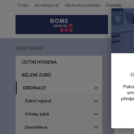
O nás
Jak nakupovat
Obchodní podmínky
Kontakty
SORTIMENT
Úvod
ProF
ÚSTNÍ HYGIENA
rent
D
BĚLENÍ ZUBŮ
Pokra
ORDINACE
smy
předpi
Zubní výplně
Otisky zubů
Dezinfekce