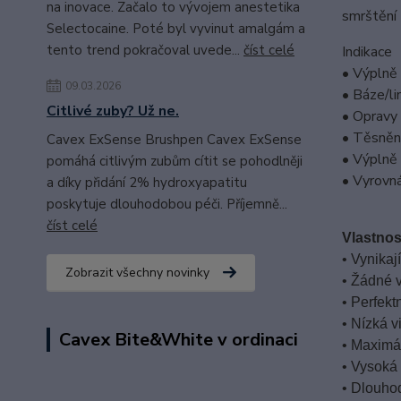
na inovace. Začalo to vývojem anestetika
smrštění
Selectocaine. Poté byl vyvinut amalgám a
tento trend pokračoval uvede...
číst celé
Indikace
• Výplně t
09.03.2026
• Báze/lin
Citlivé zuby? Už ne.
• Opravy 
• Těsnění
Cavex ExSense Brushpen Cavex ExSense
• Výplně 
pomáhá citlivým zubům cítit se pohodlněji
• Vyrovná
a díky přidání 2% hydroxyapatitu
poskytuje dlouhodobou péči. Příjemně...
číst celé
Vlastnos
• Vynikaj
Zobrazit všechny novinky
• Žádné 
• Perfekt
• Nízká 
Cavex Bite&White v ordinaci
• Maximá
• Vysoká 
• Dlouho