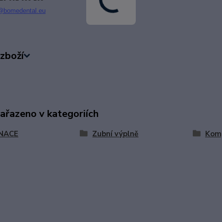
@bomedental.eu
zboží
zařazeno v kategoriích
NACE
Zubní výplně
Kom