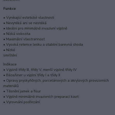
Funkce
• Vynikající estetické vlastnosti
• Nevytéká ani se nestéká
• Ideální pro minimálně invazivní výplně
• Nízká viskozita
• Maximální všestrannost
• Vysoká retence lesku a stabilní barevná shoda
•
Nízké
smrštění
Indikace
• Výplně třídy III, třídy V, menší výplně třídy IV
• Báze/liner u výplní třídy I a třídy II
• Opravy pryskyřičných, porcelánových a akrylových provizorních
materiálů
• Těsnění jamek a fisur
• Výplně minimálně invazivních preparací kavit
• Vyrovnání podřezání