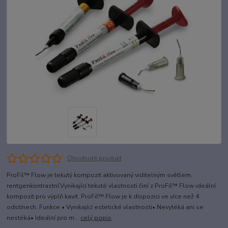
Ohodnotit produkt
ProFil™ Flow je tekutý kompozit aktivovaný viditelným světlem,
rentgenkontrastní.Vynikající tekuté vlastnosti činí z ProFil™ Flow ideální
kompozit pro výplň kavit. ProFil™ Flow je k dispozici ve více než 4
odstínech. Funkce • Vynikající estetické vlastnosti• Nevytéká ani se
nestéká• Ideální pro m...
celý popis