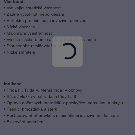
Vlastnosti
• Vynikající estetické vlastnosti
• Žádné vypuknutí nebo klesání
• Perfektní pro minimální invazivní obnovení
• Nízká viskozita
• Maximální všestrannost
• Vysoká lesklá retence a stabilní barevná shoda
• Dlouhodobé uvolňování fluoridů
• Nízké smrštění
Indikace
• Třída III, Třída V, Menší třída IV obnovy
• Báze / vložka v náhradách třídy I a II
• Oprava dočasných materiálů z pryskyřice, porcelánu a akrylu
• Těsnící hmoždinka a štěrk
• Restaurování přípravků s minimálními invazivními dutinami
• Blokování podtržení