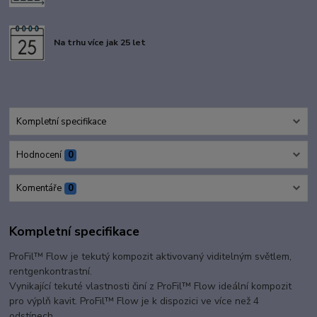
Na trhu více jak 25 let
Kompletní specifikace
Hodnocení
0
Komentáře
0
Kompletní specifikace
ProFil™ Flow je tekutý kompozit aktivovaný viditelným světlem,
rentgenkontrastní.
Vynikající tekuté vlastnosti činí z ProFil™ Flow ideální kompozit
pro výplň kavit. ProFil™ Flow je k dispozici ve více než 4
odstínech.