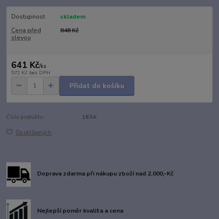
Dostupnost
skladem
Cena před
848 Kč
slevou
641 Kč
/
ks
572 Kč
bez DPH
Přidat do košíku
Číslo produktu:
163A
Do oblíbených
Doprava zdarma při nákupu zboží nad 2.000,-Kč
Nejlepší poměr kvalita a cena