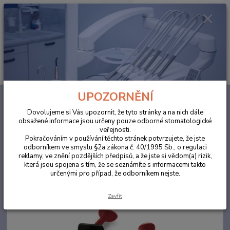
0
ks
za
0,00 Kč
Menu
Hledat
UPOZORNĚNÍ
Úvod
ORDINACE
ProFil™ Flow 3g A3 tekutý kompozit světlem tuhnoucí,
rentgenkontrastní.
Dovolujeme si Vás upozornit, že tyto stránky a na nich dále
obsažené informace jsou určeny pouze odborné stomatologické
ProFil™ Flow 3g A3 tekutý
veřejnosti.
kompozit světlem tuhnoucí,
Pokračováním v používání těchto stránek potvrzujete, že jste
odborníkem ve smyslu §2a zákona č. 40/1995 Sb., o regulaci
rentgenkontrastní.
reklamy, ve znění pozdějších předpisů, a že jste si vědom(a) rizik,
která jsou spojena s tím, že se seznámíte s informacemi takto
určenými pro případ, že odborníkem nejste.
Akce
Zavřít