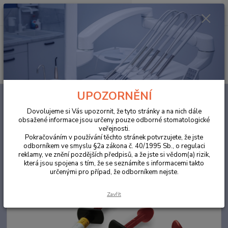
0
ks
za
0,00 Kč
Menu
Hledat
UPOZORNĚNÍ
Úvod
ORDINACE
ProFil™ Flow 3g A3,5 tekutý kompozit světlem
tuhnoucí, rentgenkontrastní.
Dovolujeme si Vás upozornit, že tyto stránky a na nich dále
obsažené informace jsou určeny pouze odborné stomatologické
ProFil™ Flow 3g A3,5 tekutý
veřejnosti.
kompozit světlem tuhnoucí,
Pokračováním v používání těchto stránek potvrzujete, že jste
odborníkem ve smyslu §2a zákona č. 40/1995 Sb., o regulaci
rentgenkontrastní.
reklamy, ve znění pozdějších předpisů, a že jste si vědom(a) rizik,
která jsou spojena s tím, že se seznámíte s informacemi takto
určenými pro případ, že odborníkem nejste.
Zavřít