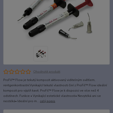
Ohodnotit produkt
ProFil™ Flow je tekutý kompozit aktivovaný viditelným světlem,
rentgenkontrastní.Vynikající tekuté vlastnosti činí z ProFil™ Flow ideální
kompozit pro výplň kavit. ProFil™ Flow je k dispozici ve více než 4
odstínech. Funkce • Vynikající estetické vlastnosti• Nevytéká ani se
nestéká• Ideální pro m...
celý popis