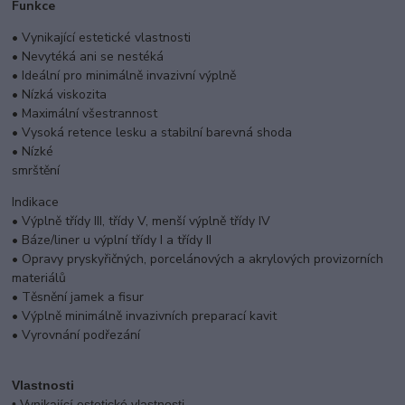
Funkce
• Vynikající estetické vlastnosti
• Nevytéká ani se nestéká
• Ideální pro minimálně invazivní výplně
• Nízká viskozita
• Maximální všestrannost
• Vysoká retence lesku a stabilní barevná shoda
•
Nízké
smrštění
Indikace
• Výplně třídy III, třídy V, menší výplně třídy IV
• Báze/liner u výplní třídy I a třídy II
• Opravy pryskyřičných, porcelánových a akrylových provizorních
materiálů
• Těsnění jamek a fisur
• Výplně minimálně invazivních preparací kavit
• Vyrovnání podřezání
Vlastnosti
• Vynikající estetické vlastnosti