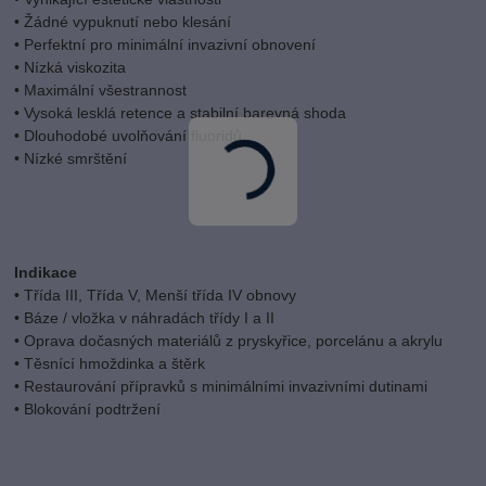
• Žádné vypuknutí nebo klesání
• Perfektní pro minimální invazivní obnovení
• Nízká viskozita
• Maximální všestrannost
• Vysoká lesklá retence a stabilní barevná shoda
• Dlouhodobé uvolňování fluoridů
• Nízké smrštění
Indikace
• Třída III, Třída V, Menší třída IV obnovy
• Báze / vložka v náhradách třídy I a II
• Oprava dočasných materiálů z pryskyřice, porcelánu a akrylu
• Těsnící hmoždinka a štěrk
• Restaurování přípravků s minimálními invazivními dutinami
• Blokování podtržení