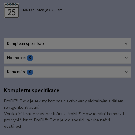
Na trhu více jak 25 let
Kompletní specifikace
Hodnocení
0
Komentáře
0
Kompletní specifikace
ProFil™ Flow je tekutý kompozit aktivovaný viditelným světlem,
rentgenkontrastní.
Vynikající tekuté vlastnosti činí z ProFil™ Flow ideální kompozit
pro výplň kavit. ProFil™ Flow je k dispozici ve více než 4
odstínech.