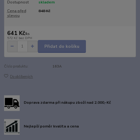
Dostupnost
skladem
Cena před
848 Kč
slevou
641 Kč
/
ks
572 Kč
bez DPH
Přidat do košíku
Číslo produktu:
163A
Do oblíbených
Doprava zdarma při nákupu zboží nad 2.000,-Kč
Nejlepší poměr kvalita a cena