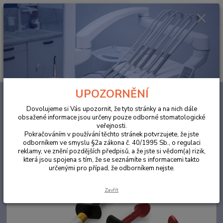
0
ks
za
0,00 Kč
Menu
Hledat
UPOZORNĚNÍ
Úvod
ORDINACE
ProFil™ Flow 3g A1 tekutý kompozit světlem tuhnoucí,
rentgenkontrastní.
Dovolujeme si Vás upozornit, že tyto stránky a na nich dále
obsažené informace jsou určeny pouze odborné stomatologické
ProFil™ Flow 3g A1 tekutý
veřejnosti.
kompozit světlem tuhnoucí,
Pokračováním v používání těchto stránek potvrzujete, že jste
odborníkem ve smyslu §2a zákona č. 40/1995 Sb., o regulaci
rentgenkontrastní.
reklamy, ve znění pozdějších předpisů, a že jste si vědom(a) rizik,
která jsou spojena s tím, že se seznámíte s informacemi takto
určenými pro případ, že odborníkem nejste.
Zavřít