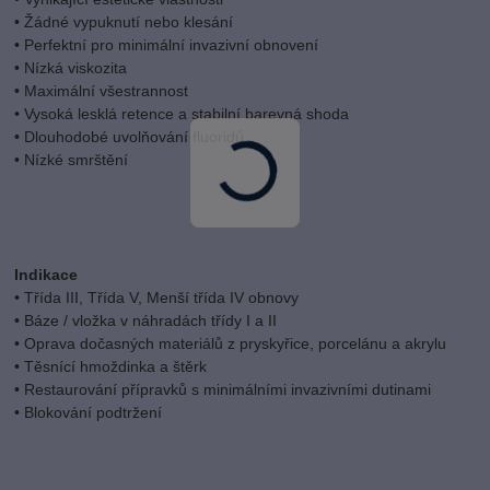
• Žádné vypuknutí nebo klesání
• Perfektní pro minimální invazivní obnovení
• Nízká viskozita
• Maximální všestrannost
• Vysoká lesklá retence a stabilní barevná shoda
• Dlouhodobé uvolňování fluoridů
• Nízké smrštění
Indikace
• Třída III, Třída V, Menší třída IV obnovy
• Báze / vložka v náhradách třídy I a II
• Oprava dočasných materiálů z pryskyřice, porcelánu a akrylu
• Těsnící hmoždinka a štěrk
• Restaurování přípravků s minimálními invazivními dutinami
• Blokování podtržení