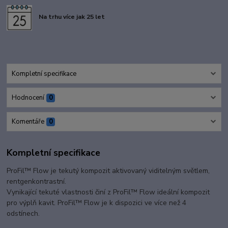
Na trhu více jak 25 let
Kompletní specifikace
Hodnocení
0
Komentáře
0
Kompletní specifikace
ProFil™ Flow je tekutý kompozit aktivovaný viditelným světlem,
rentgenkontrastní.
Vynikající tekuté vlastnosti činí z ProFil™ Flow ideální kompozit
pro výplň kavit. ProFil™ Flow je k dispozici ve více než 4
odstínech.