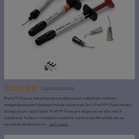
Ohodnotit produkt
ProFil™ Flow je tekutý kompozit aktivovaný viditelným světlem,
rentgenkontrastní.Vynikající tekuté vlastnosti činí z ProFil™ Flow ideální
kompozit pro výplň kavit. ProFil™ Flow je k dispozici ve více než 4
odstínech. Funkce • Vynikající estetické vlastnosti• Nevytéká ani se
nestéká• Ideální pro m...
celý popis