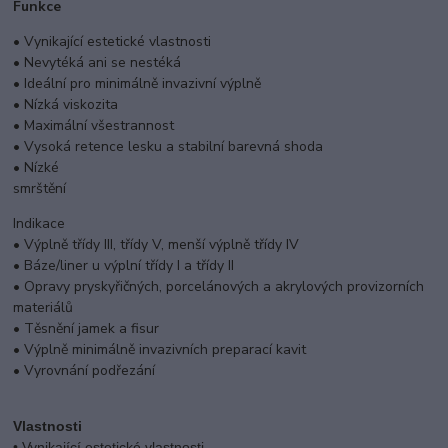
Funkce
• Vynikající estetické vlastnosti
• Nevytéká ani se nestéká
• Ideální pro minimálně invazivní výplně
• Nízká viskozita
• Maximální všestrannost
• Vysoká retence lesku a stabilní barevná shoda
•
Nízké
smrštění
Indikace
• Výplně třídy III, třídy V, menší výplně třídy IV
• Báze/liner u výplní třídy I a třídy II
• Opravy pryskyřičných, porcelánových a akrylových provizorních
materiálů
• Těsnění jamek a fisur
• Výplně minimálně invazivních preparací kavit
• Vyrovnání podřezání
Vlastnosti
• Vynikající estetické vlastnosti