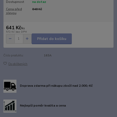
Dostupnost
na dotaz
Cena před
848 Kč
slevou
641 Kč
/
ks
572 Kč
bez DPH
Přidat do košíku
Číslo produktu:
163A
Do oblíbených
Doprava zdarma při nákupu zboží nad 2.000,-Kč
Nejlepší poměr kvalita a cena