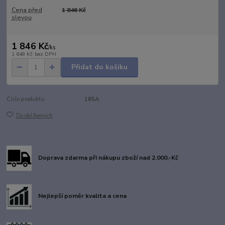
Cena před
1 846 Kč
slevou
1 846 Kč
/
ks
1 648 Kč
bez DPH
Přidat do košíku
Číslo produktu:
185A
Do oblíbených
Doprava zdarma při nákupu zboží nad 2.000,-Kč
Nejlepší poměr kvalita a cena