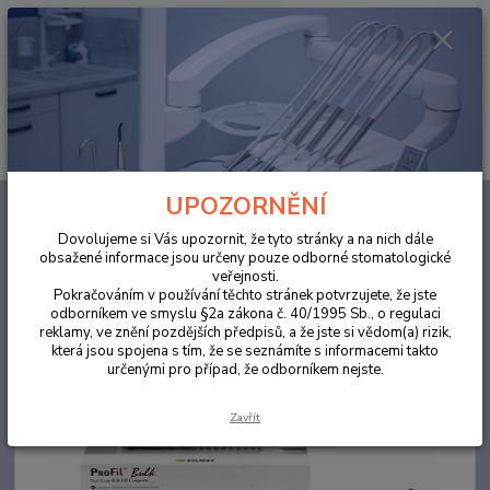
0
ks
za
0,00 Kč
Menu
Hledat
UPOZORNĚNÍ
Úvod
ORDINACE
ProFil Bulk Automix syringe A3
Dovolujeme si Vás upozornit, že tyto stránky a na nich dále
ProFil Bulk Automix syringe A3
obsažené informace jsou určeny pouze odborné stomatologické
veřejnosti.
Pokračováním v používání těchto stránek potvrzujete, že jste
Novinka
odborníkem ve smyslu §2a zákona č. 40/1995 Sb., o regulaci
reklamy, ve znění pozdějších předpisů, a že jste si vědom(a) rizik,
která jsou spojena s tím, že se seznámíte s informacemi takto
určenými pro případ, že odborníkem nejste.
Zavřít