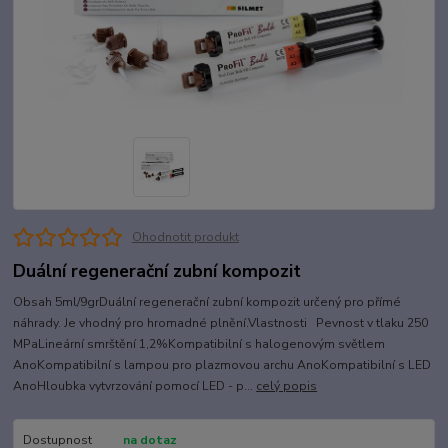
Ohodnotit produkt
Duální regenerační zubní kompozit
Obsah 5ml/9grDuální regenerační zubní kompozit určený pro přímé
náhrady. Je vhodný pro hromadné plnění.Vlastnosti Pevnost v tlaku 250
MPaLineární smrštění 1,2%Kompatibilní s halogenovým světlem
AnoKompatibilní s lampou pro plazmovou archu AnoKompatibilní s LED
AnoHloubka vytvrzování pomocí LED - p...
celý popis
Dostupnost
na dotaz