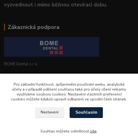
vyzvednout i mimo běžnou otevírací dobu.
Zákaznická podpora
BOME Dental s.r.o.
+420 602 653 168
Pro základní funkčnost, zpříjemnění používání webu, analytické
účely a v případě udělení souhlasu také pro účely cílení reklamy
info@bomedental.eu
využíváme soubory cookies. Nastavení vlastních preferencí
cookies můžete kdykoli upravit odkazem ve spodní části stránek.
Souhlasím
Nastavení
Souhlas můžete odmítnout
zde
.
Vytvořeno na
Eshop-rychle.cz