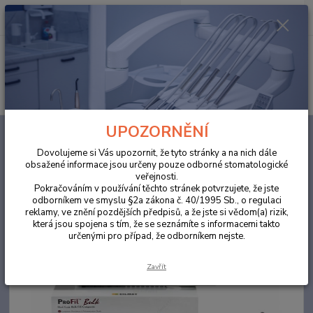
0
ks
za
0,00 Kč
Menu
Hledat
UPOZORNĚNÍ
Úvod
ORDINACE
ProFil Bulk Automix syringe A2
Dovolujeme si Vás upozornit, že tyto stránky a na nich dále
ProFil Bulk Automix syringe A2
obsažené informace jsou určeny pouze odborné stomatologické
veřejnosti.
Pokračováním v používání těchto stránek potvrzujete, že jste
Novinka
Akce
TOP produkt
odborníkem ve smyslu §2a zákona č. 40/1995 Sb., o regulaci
reklamy, ve znění pozdějších předpisů, a že jste si vědom(a) rizik,
která jsou spojena s tím, že se seznámíte s informacemi takto
určenými pro případ, že odborníkem nejste.
Zavřít