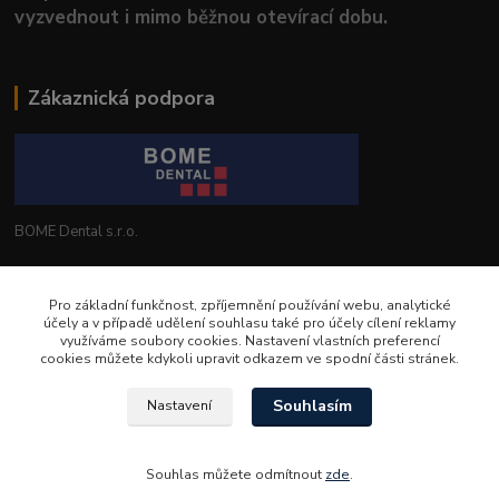
vyzvednout i mimo běžnou otevírací dobu.
Zákaznická podpora
BOME Dental s.r.o.
+420 602 653 168
Pro základní funkčnost, zpříjemnění používání webu, analytické
účely a v případě udělení souhlasu také pro účely cílení reklamy
info@bomedental.eu
využíváme soubory cookies. Nastavení vlastních preferencí
cookies můžete kdykoli upravit odkazem ve spodní části stránek.
Souhlasím
Nastavení
Souhlas můžete odmítnout
zde
.
Vytvořeno na
Eshop-rychle.cz