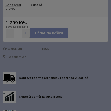
Cena před
1 846 Kč
slevou
1 799 Kč
/
ks
1 606 Kč
bez DPH
Přidat do košíku
Číslo produktu:
185A
Do oblíbených
Doprava zdarma při nákupu zboží nad 2.000,-Kč
Nejlepší poměr kvalita a cena