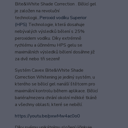
Bite&White Shade Correction . Bělicí gel
je založen na revoluční
technologii...
Peroxid vodíku Superior
(HPS)
Technologie, která dosahuje
nebývalých výsledků bělení s 25%
peroxidem vodíku. Díky extrémně
rychlému a účinnému HPS gelu se
maximálních výsledků bělení dosáhne již
za dvě nebo tři sezení!
Systém Cavex Bite&White Shade
Correction Whitening je jediný systém, u
kterého se bělicí gel nanáší štětcem pro
maximální kontrolu během aplikace. Bělicí
bariéra/mezera chrání okolní měkké tkáně
a všechny oblasti, které se nebělí.
https://youtu.be/pxwMw4ac0o0
Díky svému unikátnímu složení účinkuje