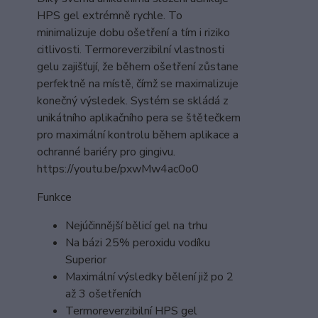
HPS gel extrémně rychle. To
minimalizuje dobu ošetření a tím i riziko
citlivosti. Termoreverzibilní vlastnosti
gelu zajišťují, že během ošetření zůstane
perfektně na místě, čímž se maximalizuje
konečný výsledek. Systém se skládá z
unikátního aplikačního pera se štětečkem
pro maximální kontrolu během aplikace a
ochranné bariéry pro gingivu.
https://youtu.be/pxwMw4ac0o0
Funkce
Nejúčinnější bělicí gel na trhu
Na bázi 25% peroxidu vodíku
Superior
Maximální výsledky bělení již po 2
až 3 ošetřeních
Termoreverzibilní HPS gel