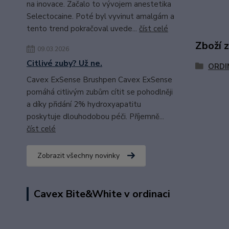
na inovace. Začalo to vývojem anestetika
Selectocaine. Poté byl vyvinut amalgám a
tento trend pokračoval uvede...
číst celé
Zboží 
09.03.2026
Citlivé zuby? Už ne.
ORDI
Cavex ExSense Brushpen Cavex ExSense
pomáhá citlivým zubům cítit se pohodlněji
a díky přidání 2% hydroxyapatitu
poskytuje dlouhodobou péči. Příjemně...
číst celé
Zobrazit všechny novinky
Cavex Bite&White v ordinaci