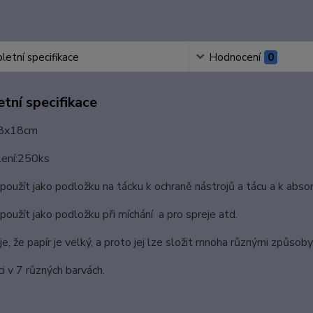
etní specifikace
Hodnocení
0
tní specifikace
28x18cm
lení:250ks
 použít jako podložku na tácku k ochraně nástrojů a tácu a k absor
použít jako podložku při míchání a pro spreje atd.
e, že papír je velký, a proto jej lze složit mnoha různými způsoby
ci v 7 různých barvách.