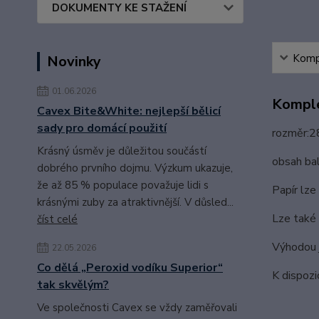
DOKUMENTY KE STAŽENÍ
Kompl
Novinky
01.06.2026
Komple
Cavex Bite&White: nejlepší bělicí
sady pro domácí použití
rozměr:
Krásný úsměv je důležitou součástí
obsah ba
dobrého prvního dojmu. Výzkum ukazuje,
že až 85 % populace považuje lidi s
Papír lze
krásnými zuby za atraktivnější. V důsled...
Lze také 
číst celé
Výhodou j
22.05.2026
Co dělá „Peroxid vodíku Superior“
K dispozi
tak skvělým?
Ve společnosti Cavex se vždy zaměřovali