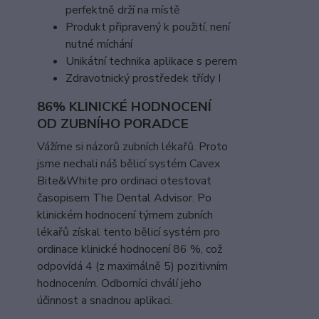
perfektně drží na místě
Produkt připravený k použití, není
nutné míchání
Unikátní technika aplikace s perem
Zdravotnický prostředek třídy I
86% KLINICKÉ HODNOCENÍ
OD ZUBNÍHO PORADCE
Vážíme si názorů zubních lékařů. Proto
jsme nechali náš bělicí systém Cavex
Bite&White pro ordinaci otestovat
časopisem The Dental Advisor. Po
klinickém hodnocení týmem zubních
lékařů získal tento bělicí systém pro
ordinace klinické hodnocení 86 %, což
odpovídá 4 (z maximálně 5) pozitivním
hodnocením. Odborníci chválí jeho
účinnost a snadnou aplikaci.