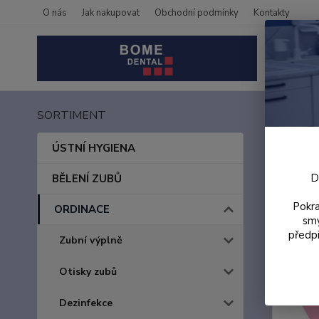
O nás
Jak nakupovat
Obchodní podmínky
Kontakty
SORTIMENT
Úvod
Papí
ÚSTNÍ HYGIENA
D
BĚLENÍ ZUBŮ
Akce
Pokra
ORDINACE
smy
předpi
Zubní výplně
Otisky zubů
Dezinfekce