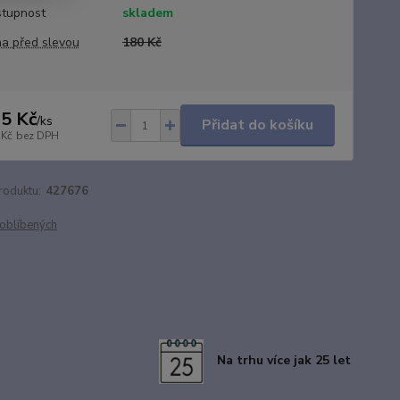
tupnost
skladem
a před slevou
180 Kč
5 Kč
/
ks
Přidat do košíku
 Kč
bez DPH
roduktu:
427676
oblíbených
Na trhu více jak 25 let