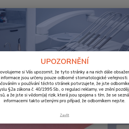
Hledat
ORDINACE
Papír pod nástroje 250ks růžová
r pod nástroje 250ks růžová
UPOZORNĚNÍ
ovolujeme si Vás upozornit, že tyto stránky a na nich dále obsaže
informace jsou určeny pouze odborné stomatologické veřejnosti.
čováním v používání těchto stránek potvrzujete, že jste odborní
rozměr
slu §2a zákona č. 40/1995 Sb., o regulaci reklamy, ve znění pozděj
na tác
sů, a že jste si vědom(a) rizik, která jsou spojena s tím, že se sezn
také p
informacemi takto určenými pro případ, že odborníkem nejste.
že papí
dispozi
Zavřít