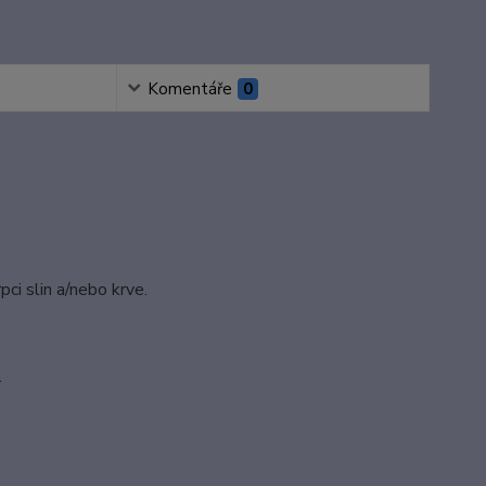
Komentáře
0
pci slin a/nebo krve.
.