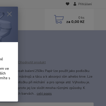
Přihlášení
0
ks
za
0,00 Kč
né
Ohodnotit produkt
kem ve
:28x18cm obsah balení:250ks Papír lze použít jako podložku
ších
ku k ochraně nástrojů a tácu a k absorpci slin a/nebo krve. Lze
ámíte s
oužít jako podložku při míchání a pro spreje atd. Výhodou je,
r je velký, a proto jej lze složit mnoha různými způsoby. K
ci v 7 různých barvách...
celý popis