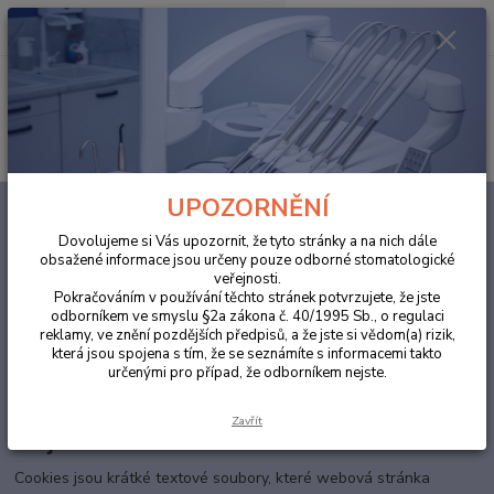
0
ks
za
0,00 Kč
Menu
Hledat
UPOZORNĚNÍ
Úvod
Práce s cookies
Dovolujeme si Vás upozornit, že tyto stránky a na nich dále
Práce s cookies
obsažené informace jsou určeny pouze odborné stomatologické
veřejnosti.
Pokračováním v používání těchto stránek potvrzujete, že jste
Provozovatel webové stránky
………….
, společnost
………..
s.r.o., se
odborníkem ve smyslu §2a zákona č. 40/1995 Sb., o regulaci
sídlem v
…………………
, IČ
………..
, zapsaná v obchodním rejstříku
reklamy, ve znění pozdějších předpisů, a že jste si vědom(a) rizik,
vedeném Krajským soudem v
……….
, oddíl
……….
, vložka
……………..
která jsou spojena s tím, že se seznámíte s informacemi takto
určenými pro případ, že odborníkem nejste.
(dále jen „prodávající“ nebo „správce“) pracuje na této webové
stránce se soubory cookies.
Zavřít
Co jsou to cookies?
Cookies jsou krátké textové soubory, které webová stránka