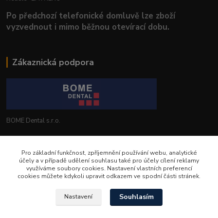
Po předchozí telefonické domluvě lze zboží
vyzvednout i mimo běžnou otevírací dobu.
Zákaznická podpora
BOME Dental s.r.o.
+420 602 653 168
Pro základní funkčnost, zpříjemnění používání webu, analytické
účely a v případě udělení souhlasu také pro účely cílení reklamy
info@bomedental.eu
využíváme soubory cookies. Nastavení vlastních preferencí
cookies můžete kdykoli upravit odkazem ve spodní části stránek.
Souhlasím
Nastavení