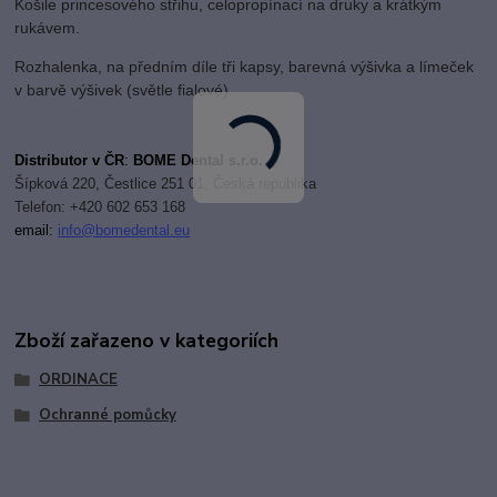
Košile princesového střihu, celopropínací na druky a krátkým
rukávem.
Rozhalenka, na předním díle tři kapsy, barevná výšivka a límeček
v barvě výšivek (světle fialové).
Distributor v ČR
:
BOME Dental s.r.o.
Šípková 220, Čestlice 251 01, Česká republika
Telefon: +420 602 653 168
email:
i
nfo@bomedental.eu
Zboží zařazeno v kategoriích
ORDINACE
Ochranné pomůcky