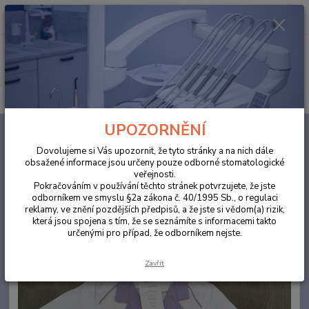
0
ks
za
0,00 Kč
Menu
Hledat
UPOZORNĚNÍ
Úvod
ORDINACE
Halena/košile dámská L bílá
Dovolujeme si Vás upozornit, že tyto stránky a na nich dále
Halena/košile dámská L bílá
obsažené informace jsou určeny pouze odborné stomatologické
veřejnosti.
Pokračováním v používání těchto stránek potvrzujete, že jste
odborníkem ve smyslu §2a zákona č. 40/1995 Sb., o regulaci
reklamy, ve znění pozdějších předpisů, a že jste si vědom(a) rizik,
která jsou spojena s tím, že se seznámíte s informacemi takto
určenými pro případ, že odborníkem nejste.
Zavřít