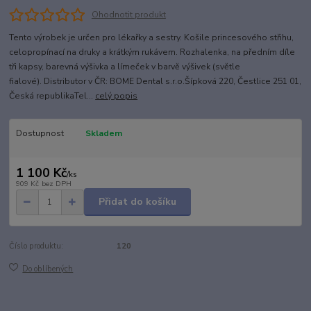
Ohodnotit produkt
Tento výrobek je určen pro lékařky a sestry. Košile princesového střihu,
celopropínací na druky a krátkým rukávem. Rozhalenka, na předním díle
tři kapsy, barevná výšivka a límeček v barvě výšivek (světle
fialové). Distributor v ČR: BOME Dental s.r.o.Šípková 220, Čestlice 251 01,
Česká republikaTel...
celý popis
Dostupnost
Skladem
1 100 Kč
/
ks
909 Kč
bez DPH
Přidat do košíku
Číslo produktu:
120
Do oblíbených