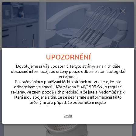
0
ks
za
0,00 Kč
Menu
Hledat
UPOZORNĚNÍ
Úvod
ORDINACE
Dezinfekce
Dezinfekční boxy
Dezinfekční box
na vrtáčky.....
Dovolujeme si Vás upozornit, že tyto stránky a na nich dále
obsažené informace jsou určeny pouze odborné stomatologické
Dezinfekční box na vrtáčky.....
veřejnosti.
Pokračováním v používání těchto stránek potvrzujete, že jste
odborníkem ve smyslu §2a zákona č. 40/1995 Sb., o regulaci
reklamy, ve znění pozdějších předpisů, a že jste si vědom(a) rizik,
která jsou spojena s tím, že se seznámíte s informacemi takto
určenými pro případ, že odborníkem nejste.
Zavřít