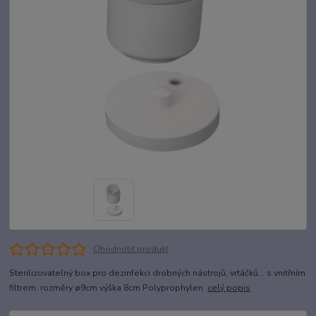
Ohodnotit produkt
Sterilizovatelný box pro dezinfekci drobných nástrojů, vrtáčků... s vnitřním
filtrem. rozměry ø9cm výška 8cm Polyprophylen
celý popis