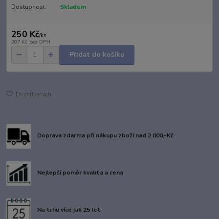
Dostupnost
Skladem
250 Kč
/
ks
207 Kč
bez DPH
Přidat do košíku
Do oblíbených
Doprava zdarma při nákupu zboží nad 2.000,-Kč
Nejlepší poměr kvalita a cena
Na trhu více jak 25 let