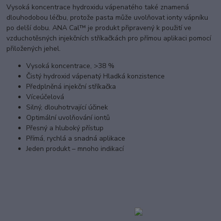
Vysoká koncentrace hydroxidu vápenatého také znamená
dlouhodobou léčbu, protože pasta může uvolňovat ionty vápníku
po delší dobu. ANA Cal™ je produkt připravený k použití ve
vzduchotěsných injekčních stříkačkách pro přímou aplikaci pomocí
přiložených jehel.
Vysoká koncentrace, >38 %
Čistý hydroxid vápenatý Hladká konzistence
Předplněná injekční stříkačka
Víceúčelová
Silný, dlouhotrvající účinek
Optimální uvolňování iontů
Přesný a hluboký přístup
Přímá, rychlá a snadná aplikace
Jeden produkt – mnoho indikací