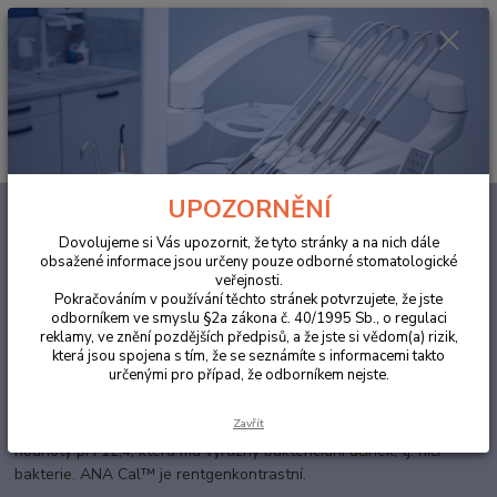
0
ks
za
0,00 Kč
Menu
Hledat
UPOZORNĚNÍ
Úvod
Novinky
ANA Cal ™
Dovolujeme si Vás upozornit, že tyto stránky a na nich dále
ANA Cal ™
obsažené informace jsou určeny pouze odborné stomatologické
veřejnosti.
Pokračováním v používání těchto stránek potvrzujete, že jste
13.01.2026
odborníkem ve smyslu §2a zákona č. 40/1995 Sb., o regulaci
reklamy, ve znění pozdějších předpisů, a že jste si vědom(a) rizik,
která jsou spojena s tím, že se seznámíte s informacemi takto
určenými pro případ, že odborníkem nejste.
ANA Cal
™ poskytuje vysokou koncentraci hydroxylových iontů
díky vysokému obsahu hydroxidu vápenatého (>38 %), a to při
Zavřít
zachování hladké konzistence. Tyto iontové ionty dosahují vysoké
hodnoty pH 12,4, která má výrazný baktericidní účinek, tj. ničí
bakterie. ANA Cal™ je rentgenkontrastní.