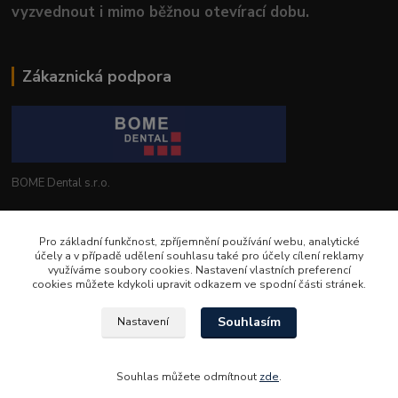
vyzvednout i mimo běžnou otevírací dobu.
Zákaznická podpora
BOME Dental s.r.o.
+420 602 653 168
Pro základní funkčnost, zpříjemnění používání webu, analytické
účely a v případě udělení souhlasu také pro účely cílení reklamy
info@bomedental.eu
využíváme soubory cookies. Nastavení vlastních preferencí
cookies můžete kdykoli upravit odkazem ve spodní části stránek.
Souhlasím
Nastavení
Souhlas můžete odmítnout
zde
.
Vytvořeno na
Eshop-rychle.cz