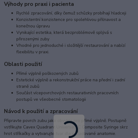
Výhody pro praxi i pacienta
Rychlé zpracování, díky čemuž schůzky probíhají hladceji
Konzistentní konzistence pro spolehlivou přilnavost a
konečnou úpravu
Vynikající estetika, která bezproblémově splývá s
přirozenými zuby
Vhodné pro jednoduché i složitější restaurování a nabízí
flexibilitu v praxi.
Oblasti použití
Přímé výplně poškozených zubů
Estetické výplně a rekonstrukční práce na přední i zadní
straně zubů
Součást vícepovrchových restaurativních pracovních
postupů ve všeobecné stomatologii
Návod k použití a zpracování
Připravte povrch zubu jako obvykle pro přímé výplně. Postupně
vstřikujte Cavex Quadrant Universal LC Composite Syringe skrz
hrot stříkačky a vytvarujte tvar dle požadované anatomie.