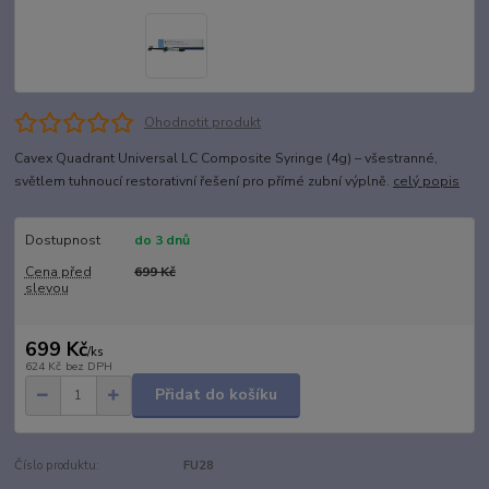
Ohodnotit produkt
Cavex Quadrant Universal LC Composite Syringe (4g) – všestranné,
světlem tuhnoucí restorativní řešení pro přímé zubní výplně.
celý popis
Dostupnost
do 3 dnů
Cena před
699 Kč
slevou
699 Kč
/
ks
624 Kč
bez DPH
Přidat do košíku
Číslo produktu:
FU28