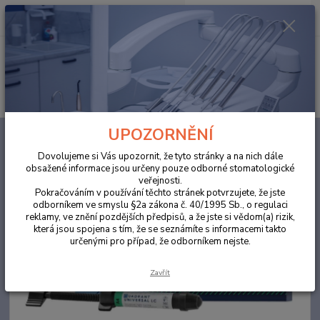
0
ks
za
0,00 Kč
Menu
Hledat
UPOZORNĚNÍ
Úvod
ORDINACE
Cavex Quadrant Universal LC A4 4g
Dovolujeme si Vás upozornit, že tyto stránky a na nich dále
Cavex Quadrant Universal LC A4
obsažené informace jsou určeny pouze odborné stomatologické
veřejnosti.
4g
Pokračováním v používání těchto stránek potvrzujete, že jste
odborníkem ve smyslu §2a zákona č. 40/1995 Sb., o regulaci
Akce
reklamy, ve znění pozdějších předpisů, a že jste si vědom(a) rizik,
která jsou spojena s tím, že se seznámíte s informacemi takto
určenými pro případ, že odborníkem nejste.
Zavřít