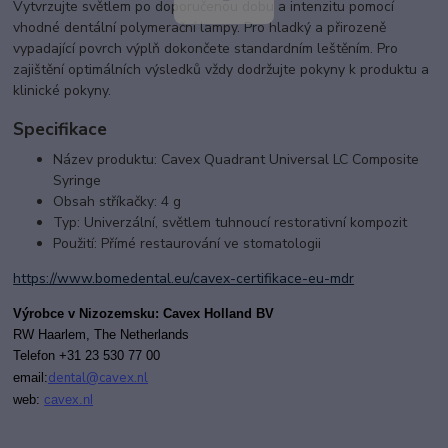
Vytvrzujte světlem po doporučenou dobu a intenzitu pomocí
vhodné dentální polymerační lampy. Pro hladký a přirozeně
vypadající povrch výplň dokončete standardním leštěním. Pro
zajištění optimálních výsledků vždy dodržujte pokyny k produktu a
klinické pokyny.
Specifikace
Název produktu: Cavex Quadrant Universal LC Composite
Syringe
Obsah stříkačky: 4 g
Typ: Univerzální, světlem tuhnoucí restorativní kompozit
Použití: Přímé restaurování ve stomatologii
https://www.bomedental.eu/cavex-certifikace-eu-mdr
Výrobce v Nizozemsku: Cavex Holland BV
RW Haarlem,
The Netherlands
T
elefon +31 23 530 77 00
dental@cavex.nl
email:
web:
cavex.nl