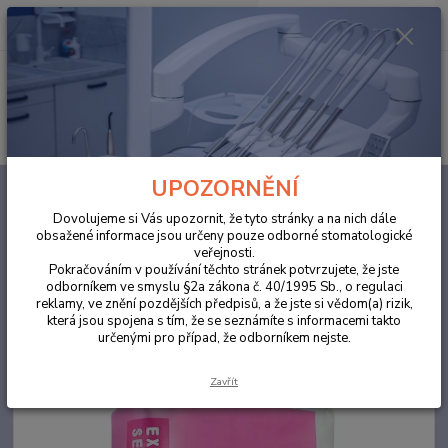
0
ks
za
0,00 Kč
Menu
Hledat
UPOZORNĚNÍ
Úvod
ORDINACE
Cavex Orthotrace - ortodontický alginátový otiskovací
materiál 20 ks
Dovolujeme si Vás upozornit, že tyto stránky a na nich dále
obsažené informace jsou určeny pouze odborné stomatologické
Cavex Orthotrace - ortodontický
veřejnosti.
alginátový otiskovací materiál 20
Pokračováním v používání těchto stránek potvrzujete, že jste
odborníkem ve smyslu §2a zákona č. 40/1995 Sb., o regulaci
ks
reklamy, ve znění pozdějších předpisů, a že jste si vědom(a) rizik,
která jsou spojena s tím, že se seznámíte s informacemi takto
určenými pro případ, že odborníkem nejste.
Zavřít