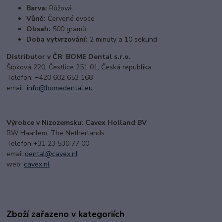
Barva:
Růžová
Vůně:
Červené ovoce
Obsah:
500 gramů
Doba vytvrzování:
2 minuty a 10 sekund
Distributor v ČR
:
BOME Dental s.r.o.
Šípková 220, Čestlice 251 01, Česká republika
Telefon: +420 602 653 168
email:
i
nfo@bomedental.eu
Výrobce v Nizozemsku: Cavex Holland BV
RW Haarlem, The Netherlands
Telefon +31 23 530 77 00
email:
dental@cavex.nl
web:
cavex.nl
Zboží zařazeno v kategoriích