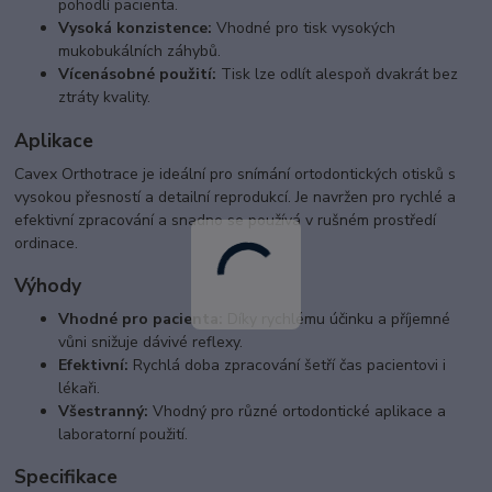
pohodlí pacienta.
Vysoká konzistence:
Vhodné pro tisk vysokých
mukobukálních záhybů.
Vícenásobné použití:
Tisk lze odlít alespoň dvakrát bez
ztráty kvality.
Aplikace
Cavex Orthotrace je ideální pro snímání ortodontických otisků s
vysokou přesností a detailní reprodukcí. Je navržen pro rychlé a
efektivní zpracování a snadno se používá v rušném prostředí
ordinace.
Výhody
Vhodné pro pacienta:
Díky rychlému účinku a příjemné
vůni snižuje dávivé reflexy.
Efektivní:
Rychlá doba zpracování šetří čas pacientovi i
lékaři.
Všestranný:
Vhodný pro různé ortodontické aplikace a
laboratorní použití.
Specifikace