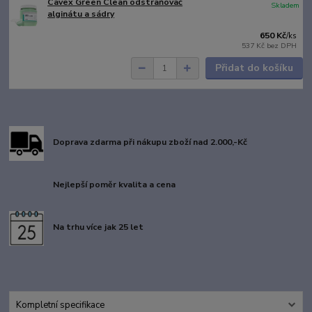
Cavex Green Clean odstraňovač
Skladem
alginátu a sádry
650 Kč
/
ks
537 Kč
bez DPH
Přidat do košíku
Doprava zdarma při nákupu zboží nad 2.000,-Kč
Nejlepší poměr kvalita a cena
Na trhu více jak 25 let
Kompletní specifikace