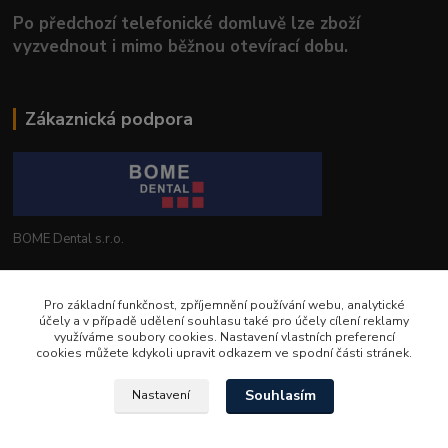
Po předchozí telefonické domluvě lze zboží
vyzvednout i mimo běžnou otevírací dobu.
Zákaznická podpora
BOME Dental s.r.o.
+420 602 653 168
Pro základní funkčnost, zpříjemnění používání webu, analytické
účely a v případě udělení souhlasu také pro účely cílení reklamy
info@bomedental.eu
využíváme soubory cookies. Nastavení vlastních preferencí
cookies můžete kdykoli upravit odkazem ve spodní části stránek.
Souhlasím
Nastavení