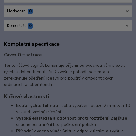
Hodnocení
0
Komentáře
0
Kompletní specifikace
Cavex Orthotrace
Tento růžový alginát kombinuje příjemnou ovocnou vůni s extra
rychlou dobou tuhnutí, čímž zvyšuje pohodlí pacienta a
zefektivňuje ošetření. Ideální pro použití v ortodontických
ordinacích a laboratořích.
Klíčové vlastnosti
Extra rychlé tuhnutí:
Doba vytvrzení pouze 2 minuty a 10
sekund (včetně míchání).
Vysoká elasticita a odolnost proti roztržení:
Zajišťuje
snadné odstranění bez poškození potisku.
Přírodní ovocná vůně:
Snižuje odpor k ústům a zvyšuje