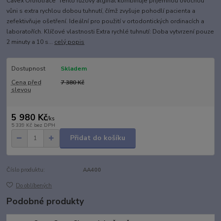
Cavex Orthotrace Tento růžový alginát kombinuje příjemnou ovocnou
vůni s extra rychlou dobou tuhnutí, čímž zvyšuje pohodlí pacienta a
zefektivňuje ošetření. Ideální pro použití v ortodontických ordinacích a
laboratořích. Klíčové vlastnosti Extra rychlé tuhnutí: Doba vytvrzení pouze
2 minuty a 10 s...
celý popis
Dostupnost
Skladem
Cena před
7 380 Kč
slevou
5 980 Kč
/
ks
5 339 Kč
bez DPH
Přidat do košíku
Číslo produktu:
AA400
Do oblíbených
Podobné produkty