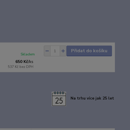
Přidat do košíku
Skladem
650 Kč
/
ks
537 Kč
bez DPH
Na trhu více jak 25 let