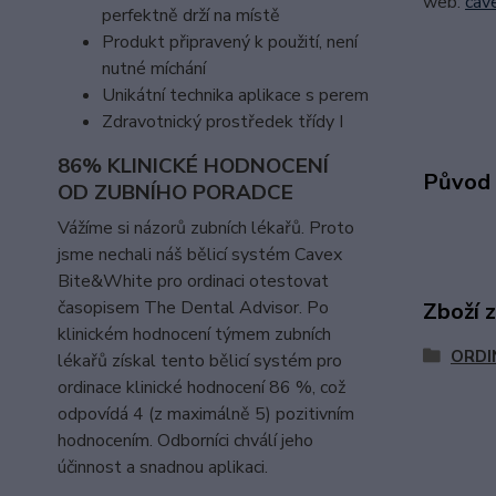
web:
cave
perfektně drží na místě
Produkt připravený k použití, není
nutné míchání
Unikátní technika aplikace s perem
Zdravotnický prostředek třídy I
86% KLINICKÉ HODNOCENÍ
Původ 
OD ZUBNÍHO PORADCE
Vážíme si názorů zubních lékařů. Proto
jsme nechali náš bělicí systém Cavex
Bite&White pro ordinaci otestovat
časopisem The Dental Advisor. Po
Zboží 
klinickém hodnocení týmem zubních
ORDI
lékařů získal tento bělicí systém pro
ordinace klinické hodnocení 86 %, což
odpovídá 4 (z maximálně 5) pozitivním
hodnocením. Odborníci chválí jeho
účinnost a snadnou aplikaci.