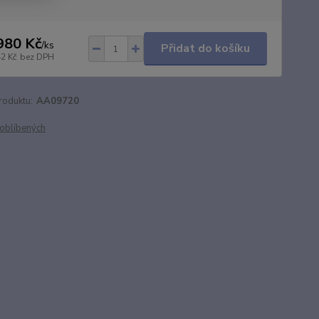
980 Kč
/
ks
Přidat do košíku
42 Kč
bez DPH
roduktu:
AA09720
oblíbených