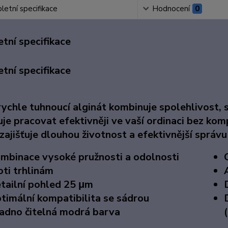
etní specifikace
Hodnocení
0
tní specifikace
tní specifikace
ychle tuhnoucí alginát kombinuje spolehlivost, s
je pracovat efektivněji ve vaší ordinaci bez ko
ajišťuje dlouhou životnost a efektivnější správu
mbinace vysoké pružnosti a odolnosti
oti trhlinám
tailní pohled 25 μm
timální kompatibilita se sádrou
adno čitelná modrá barva