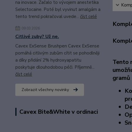
na inovace. Začalo to vývojem anestetika
Kompl
Selectocaine. Poté byl vyvinut amalgám a
tento trend pokračoval uvede...
číst celé
Komple
09.03.2026
Citlivé zuby? Už ne.
Komple
Cavex ExSense Brushpen Cavex ExSense
pomáhá citlivým zubům cítit se pohodlněji
a díky přidání 2% hydroxyapatitu
Tento r
poskytuje dlouhodobou péči. Příjemně...
umožňu
číst celé
gramů z
Zobrazit všechny novinky
Ko
pr
De
Cavex Bite&White v ordinaci
Op
Sn