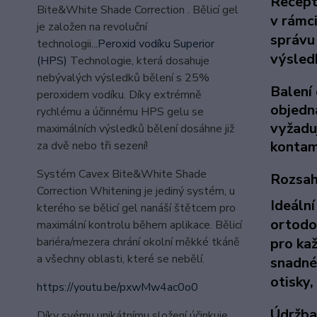
Receptu
Bite&White Shade Correction . Bělicí gel
v rámc
je založen na revoluční
správu
technologii...
Peroxid vodíku Superior
výsled
(HPS)
Technologie, která dosahuje
nebývalých výsledků bělení s 25%
B
alení
peroxidem vodíku. Díky extrémně
objedná
rychlému a účinnému HPS gelu se
vyžaduj
maximálních výsledků bělení dosáhne již
kontam
za dvě nebo tři sezení!
Systém Cavex Bite&White Shade
Rozsah 
Correction Whitening je jediný systém, u
Ideální
kterého se bělicí gel nanáší štětcem pro
ortodo
maximální kontrolu během aplikace. Bělicí
bariéra/mezera chrání okolní měkké tkáně
pro kaž
a všechny oblasti, které se nebělí.
snadné 
otisky,
https://youtu.be/pxwMw4ac0o0
Údržba
Díky svému unikátnímu složení účinkuje