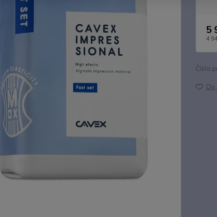
5 
4 9
Číslo p
Do 