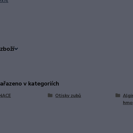
x.nl
zboží
zařazeno v kategoriích
NACE
Otisky zubů
Algi
hmo