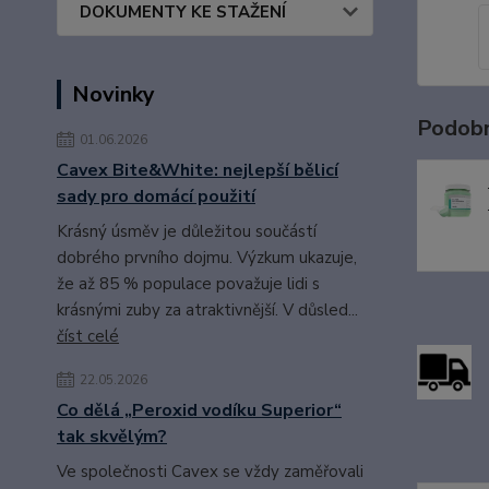
DOKUMENTY KE STAŽENÍ
Novinky
Podobn
01.06.2026
Cavex Bite&White: nejlepší bělicí
sady pro domácí použití
Krásný úsměv je důležitou součástí
dobrého prvního dojmu. Výzkum ukazuje,
že až 85 % populace považuje lidi s
krásnými zuby za atraktivnější. V důsled...
číst celé
22.05.2026
Co dělá „Peroxid vodíku Superior“
tak skvělým?
Ve společnosti Cavex se vždy zaměřovali