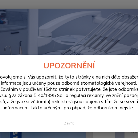
Hledat
ORDINACE
Cavex Impressional - Fast Set 20ks
x Impressional - Fast Set 20ks
UPOZORNĚNÍ
ovolujeme si Vás upozornit, že tyto stránky a na nich dále obsaže
informace jsou určeny pouze odborné stomatologické veřejnosti.
čováním v používání těchto stránek potvrzujete, že jste odborní
Cavex 
slu §2a zákona č. 40/1995 Sb., o regulaci reklamy, ve znění pozděj
otisko
sů, a že jste si vědom(a) rizik, která jsou spojena s tím, že se sezn
informacemi takto určenými pro případ, že odborníkem nejste.
Dos
Zavřít
Cen