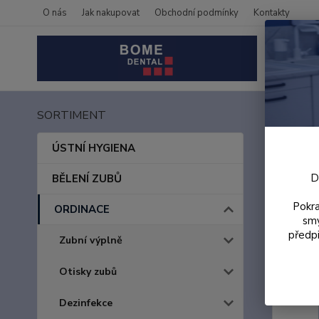
O nás
Jak nakupovat
Obchodní podmínky
Kontakty
SORTIMENT
Úvod
Cave
ÚSTNÍ HYGIENA
D
BĚLENÍ ZUBŮ
Pokra
ORDINACE
smy
předpi
Zubní výplně
Otisky zubů
Dezinfekce