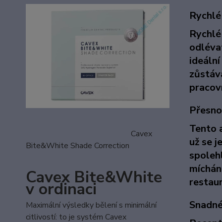
Rychlé
Rychlé
odléva
ideální
zůstává
pracov
Přesno
Tento a
Cavex
už se j
Bite&White Shade Correction
spoleh
míchání
Cavex Bite&White
restaur
v ordinaci
Snadné
Maximální výsledky bělení s minimální
citlivostí: to je systém Cavex