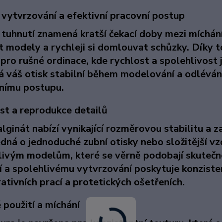
 vytvrzování a efektivní pracovní postup
 tuhnutí
znamená kratší čekací doby mezi míchání
t modely a rychleji si domlouvat schůzky. Díky 
 pro rušné ordinace, kde rychlost a spolehlivost
 váš otisk stabilní během modelování a odlévání,
nímu postupu.
st a reprodukce detailů
lginát nabízí vynikající rozměrovou stabilitu a z
edná o jednoduché zubní otisky nebo složitější v
livým modelům, které se věrně podobají skutečné
 a spolehlivému vytvrzování poskytuje konzisten
ativních prací a protetických ošetřeních.
 použití a míchání