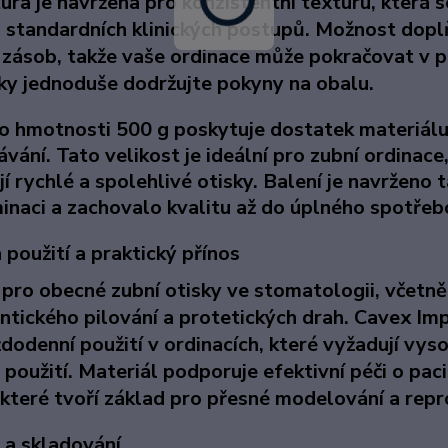
ra je navržena pro konzistentní texturu, která s
i standardních klinických postupů. Možnost doplň
 zásob, takže vaše ordinace může pokračovat v p
ky jednoduše dodržujte pokyny na obalu.
 o hmotnosti 500 g poskytuje dostatek materiálu 
vání. Tato velikost je ideální pro zubní ordinace,
í rychlé a spolehlivé otisky. Balení je navrženo 
inaci a zachovalo kvalitu až do úplného spotřeb
použití a praktický přínos
 pro obecné zubní otisky ve stomatologii, včetně
ntického pilování a protetických drah. Cavex Imp
dodenní použití v ordinacích, které vyžadují vys
použití. Materiál podporuje efektivní péči o pa
 které tvoří základ pro přesné modelování a repr
 a skladování