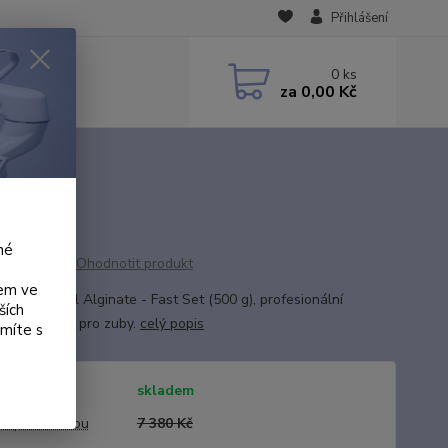
Přihlášení
0
ks
za
0,00 Kč
né
Ohodnotit produkt
kem ve
Impressional Alginate - Fast Set (500 g), profesionální
ších
vací materiál pro zuby.
celý popis
ámíte s
tupnost
skladem
a před slevou
7 380 Kč