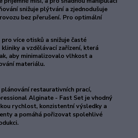
e příjemně mísí, a pro snadnou manipulaci
ování snižuje plýtvání a zjednodušuje
rovozu bez přerušení. Pro optimální
pro více otisků a snižuje časté
 kliniky a vzdělávací zařízení, která
tak, aby minimalizovalo vlhkost a
ování materiálu.
 plánování restaurativních prací,
ressional Alginate - Fast Set je vhodný
okou rychlost, konzistentní výsledky a
cienty a pomáhá pořizovat spolehlivé
odukci.