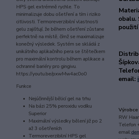
HPS gel extrémně rychle. To
Materi
minimalizuje dobu ošetření a tím i riziko
obalu. 
citlivosti. Termoreverzibilní vlastnosti
použití
gelu zajišťují, že během ošetření zůstane
perfektně na místě, čímž se maximalizuje
konečný výsledek. Systém se skládá z
unikátního aplikačního pera se štětečkem
Distri
pro maximální kontrolu během aplikace a
Šípkov
ochranné bariéry pro gingivu.
Telefo
https://youtu.be/pxwMw4ac0o0
email:
i
Funkce
Nejúčinnější bělicí gel na trhu
Na bázi 25% peroxidu vodíku
Výrobce
Superior
RW Haarl
Maximální výsledky bělení již po 2
Telefon
až 3 ošetřeních
email:
den
Termoreverzibilní HPS gel