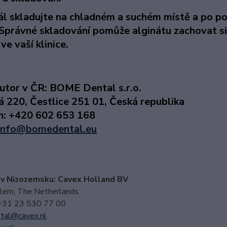
ál skladujte na chladném a suchém místě a po po
Správné skladování pomůže alginátu zachovat si 
 ve vaší klinice.
butor v ČR
:
BOME Dental s.r.o.
á 220, Čestlice 251 01, Česká republika
n: +420 602 653 168
nfo@bomedental.eu
 v Nizozemsku: Cavex Holland BV
em, The Netherlands
 +31 23 530 77 00
tal@cavex.nl