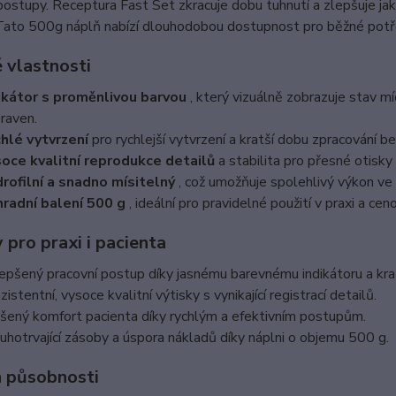
postupy. Receptura Fast Set zkracuje dobu tuhnutí a zlepšuje jak z
 Tato 500g náplň nabízí dlouhodobou dostupnost pro běžné potř
 vlastnosti
ikátor s proměnlivou barvou
, který vizuálně zobrazuje stav míc
praven.
hlé vytvrzení
pro rychlejší vytvrzení a kratší dobu zpracování 
oce kvalitní reprodukce detailů
a stabilita pro přesné otisky 
rofilní a snadno mísitelný
, což umožňuje spolehlivý výkon ve 
radní balení 500 g
, ideální pro pravidelné použití v praxi a ce
pro praxi i pacienta
epšený pracovní postup díky jasnému barevnému indikátoru a kra
istentní, vysoce kvalitní výtisky s vynikající registrací detailů.
šený komfort pacienta díky rychlým a efektivním postupům.
uhotrvající zásoby a úspora nákladů díky náplni o objemu 500 g.
 působnosti