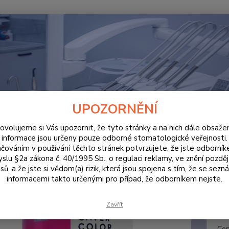
Hledat
ORDINACE
Cavex ColorChange Fast Set 20ks
x ColorChange Fast Set 20ks
UPOZORNĚNÍ
ovolujeme si Vás upozornit, že tyto stránky a na nich dále obsaže
informace jsou určeny pouze odborné stomatologické veřejnosti.
čováním v používání těchto stránek potvrzujete, že jste odborní
Cavex 
slu §2a zákona č. 40/1995 Sb., o regulaci reklamy, ve znění pozděj
otiskov
sů, a že jste si vědom(a) rizik, která jsou spojena s tím, že se sezn
otisky
informacemi takto určenými pro případ, že odborníkem nejste.
Zavřít
Dos
Cen