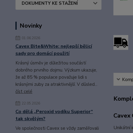
DOKUMENTY KE STAŽENÍ
Novinky
01.06.2026
Cavex Bite&White: nejlepší bělicí
sady pro domácí použití
Krásný úsměv je důležitou součástí
dobrého prvního dojmu. Výzkum ukazuje,
že až 85 % populace považuje lidi s
Kompl
krásnými zuby za atraktivnější. V důsled...
číst celé
Komple
22.05.2026
Co dělá „Peroxid vodíku Superior“
Cavex 
tak skvělým?
Unikátní 
Ve společnosti Cavex se vždy zaměřovali