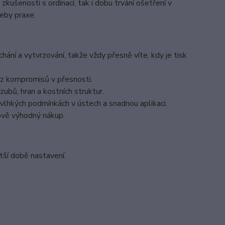
kušenosti s ordinací, tak i dobu trvání ošetření v
eby praxe.
hání a vytvrzování, takže vždy přesně víte, kdy je tisk
bez kompromisů v přesnosti.
zubů, hran a kostních struktur.
vlhkých podmínkách v ústech a snadnou aplikaci.
nově výhodný nákup.
tší době nastavení.