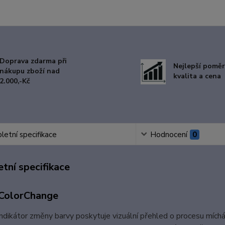
Doprava zdarma při
Nejlepší poměr
nákupu zboží nad
kvalita a cena
2.000,-Kč
etní specifikace
Hodnocení
0
tní specifikace
ColorChange
indikátor změny barvy poskytuje vizuální přehled o procesu míchání