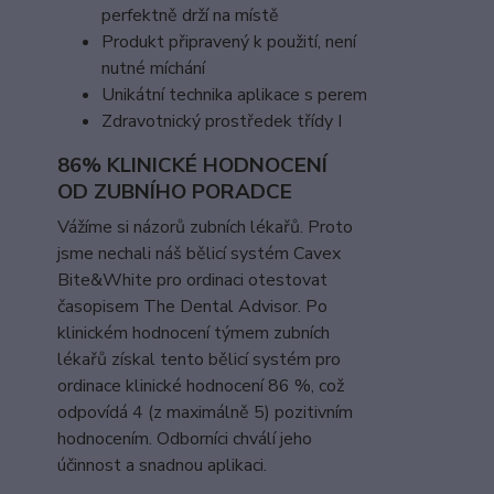
perfektně drží na místě
Produkt připravený k použití, není
nutné míchání
Unikátní technika aplikace s perem
Zdravotnický prostředek třídy I
86% KLINICKÉ HODNOCENÍ
OD ZUBNÍHO PORADCE
Vážíme si názorů zubních lékařů. Proto
jsme nechali náš bělicí systém Cavex
Bite&White pro ordinaci otestovat
časopisem The Dental Advisor. Po
klinickém hodnocení týmem zubních
lékařů získal tento bělicí systém pro
ordinace klinické hodnocení 86 %, což
odpovídá 4 (z maximálně 5) pozitivním
hodnocením. Odborníci chválí jeho
účinnost a snadnou aplikaci.