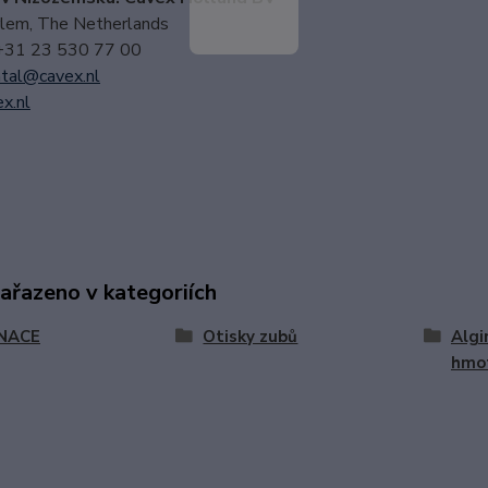
em, The Netherlands
 +31 23 530 77 00
tal@cavex.nl
x.nl
zařazeno v kategoriích
NACE
Otisky zubů
Algi
hmo