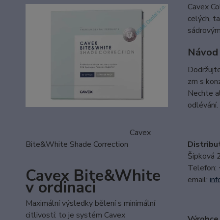
Cavex Col
celých, t
sádrovými
Návod 
Dodržujte
zrn s kon
Nechte al
odlévání.
Cavex
Bite&White Shade Correction
Distribu
Šípková 
Telefon:
Cavex Bite&White
email:
i
nf
v ordinaci
Maximální výsledky bělení s minimální
citlivostí: to je systém Cavex
Výrobce