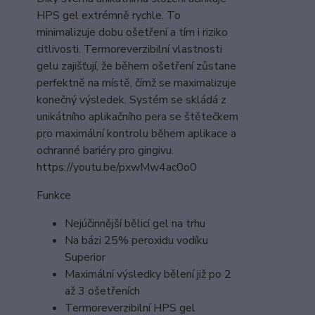
HPS gel extrémně rychle. To
minimalizuje dobu ošetření a tím i riziko
citlivosti. Termoreverzibilní vlastnosti
gelu zajišťují, že během ošetření zůstane
perfektně na místě, čímž se maximalizuje
konečný výsledek. Systém se skládá z
unikátního aplikačního pera se štětečkem
pro maximální kontrolu během aplikace a
ochranné bariéry pro gingivu.
https://youtu.be/pxwMw4ac0o0
Funkce
Nejúčinnější bělicí gel na trhu
Na bázi 25% peroxidu vodíku
Superior
Maximální výsledky bělení již po 2
až 3 ošetřeních
Termoreverzibilní HPS gel