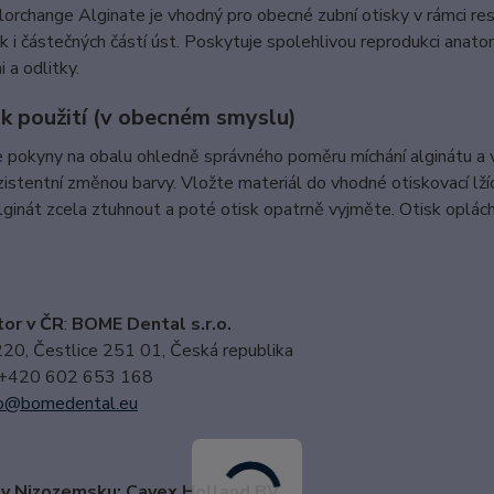
orchange Alginate je vhodný pro obecné zubní otisky v rámci rest
ak i částečných částí úst. Poskytuje spolehlivou reprodukci anato
 a odlitky.
k použití (v obecném smyslu)
 pokyny na obalu ohledně správného poměru míchání alginátu a 
zistentní změnou barvy. Vložte materiál do vhodné otiskovací lžíce
ginát zcela ztuhnout a poté otisk opatrně vyjměte. Otisk oplách
tor v ČR
:
BOME Dental s.r.o.
220, Čestlice 251 01, Česká republika
 +420 602 653 168
o@bomedental.eu
 v Nizozemsku: Cavex Holland BV