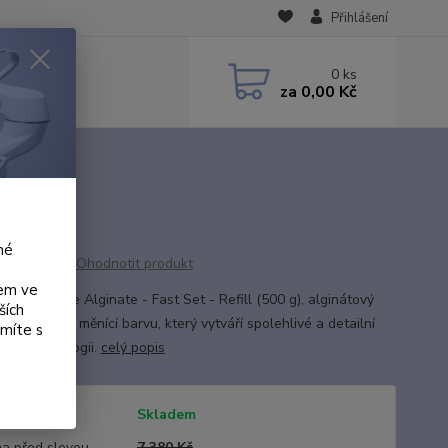
Přihlášení
0
ks
za
0,00 Kč
né
Ohodnotit produkt
kem ve
Colorchange Alginate - Fast Set - Refill (500 g), alginátový
ších
ací materiál měnící barvu, který vytváří spolehlivé a detailní
ámíte s
 ve stomatologii.
celý popis
tupnost
Skladem
a před slevou
7 380 Kč