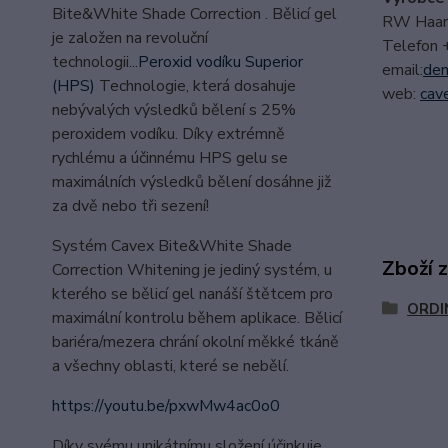
Bite&White Shade Correction . Bělicí gel
RW Haarl
je založen na revoluční
Telefon
technologii...
Peroxid vodíku Superior
email:
den
(HPS)
Technologie, která dosahuje
web:
cave
nebývalých výsledků bělení s 25%
peroxidem vodíku. Díky extrémně
rychlému a účinnému HPS gelu se
maximálních výsledků bělení dosáhne již
za dvě nebo tři sezení!
Systém Cavex Bite&White Shade
Zboží 
Correction Whitening je jediný systém, u
kterého se bělicí gel nanáší štětcem pro
ORDI
maximální kontrolu během aplikace. Bělicí
bariéra/mezera chrání okolní měkké tkáně
a všechny oblasti, které se nebělí.
https://youtu.be/pxwMw4ac0o0
Díky svému unikátnímu složení účinkuje