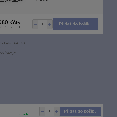
980 Kč
/
ks
Přidat do košíku
42 Kč
bez DPH
roduktu:
AA343
oblíbených
Přidat do košíku
Skladem