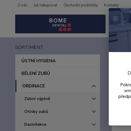
O nás
Jak nakupovat
Obchodní podmínky
Kontakty
SORTIMENT
Úvod
Cave
ÚSTNÍ HYGIENA
D
BĚLENÍ ZUBŮ
Pokra
ORDINACE
smy
předpi
Zubní výplně
Otisky zubů
Dezinfekce