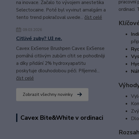
pracovní 
na inovace. Začalo to vývojem anestetika
ordinaci.
Selectocaine. Poté byl vyvinut amalgám a
tento trend pokračoval uvede...
číst celé
Klíčové
09.03.2026
Ind
Citlivé zuby? Už ne.
při
Cavex ExSense Brushpen Cavex ExSense
Ryc
pomáhá citlivým zubům cítit se pohodlněji
Vys
a díky přidání 2% hydroxyapatitu
Hyd
poskytuje dlouhodobou péči. Příjemně...
Náh
číst celé
Výhody 
Zobrazit všechny novinky
Vyl
Konz
Zvý
Cavex Bite&White v ordinaci
Dlo
Rozsah