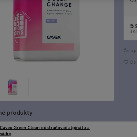
5 
4 9
Číslo p
Do 
é produkty
Cavex Green Clean odstraňovač alginátu a
sádry