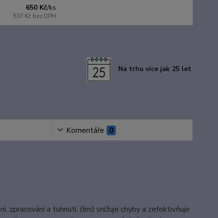
650 Kč
/
ks
537 Kč
bez DPH
Na trhu více jak 25 let
Komentáře
0
, zpracování a tuhnutí, čímž snižuje chyby a zefektivňuje