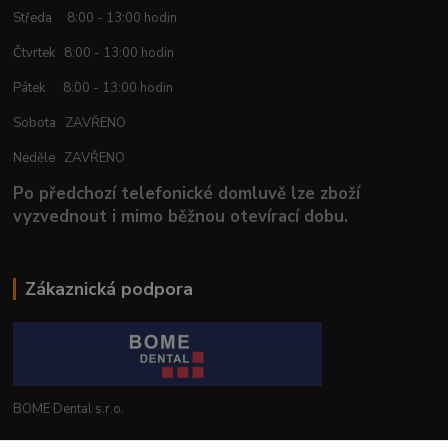
Středa 8:00 - 13:00 hodin
Čtvrtek 8:00 - 13:00 hodin
Pátek 8:00 - 13:00 hodin
Sobota ZAVŘENO
Neděle ZAVŘENO
Po předchozí telefonické domluvě lze zboží
vyzvednout i mimo běžnou otevírací dobu.
Zákaznická podpora
BOME Dental s.r.o.