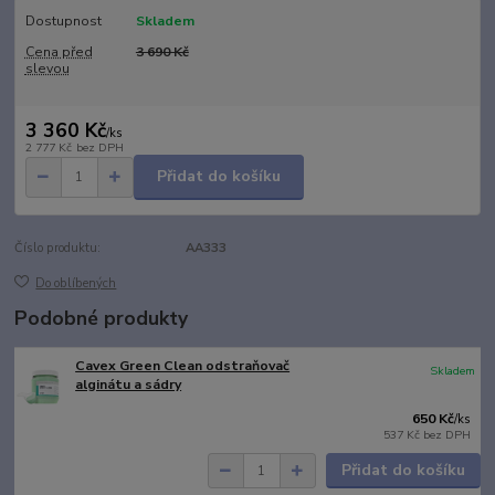
Dostupnost
Skladem
Cena před
3 690 Kč
slevou
3 360 Kč
/
ks
2 777 Kč
bez DPH
Přidat do košíku
Číslo produktu:
AA333
Do oblíbených
Podobné produkty
Cavex Green Clean odstraňovač
Skladem
alginátu a sádry
650 Kč
/
ks
537 Kč
bez DPH
Přidat do košíku