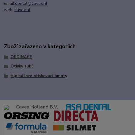
email:
dental@cavex.nl
web:
cavex.nl
Zboží zařazeno v kategoriích
ORDINACE
Otisky zubů
Alginátové otiskovací hmoty
Cavex Holland B.V.