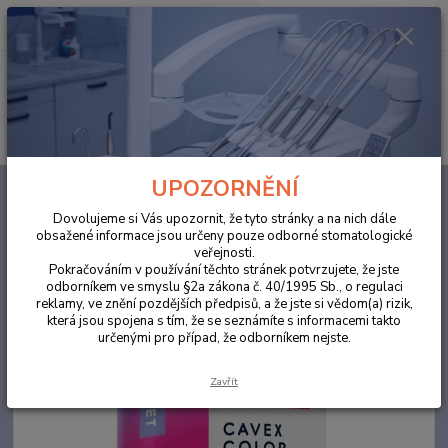
0
ks
za
0,00 Kč
Menu
Hledat
UPOZORNĚNÍ
Úvod
ORDINACE
Cavex ColorChange Fast Set 10ks
Dovolujeme si Vás upozornit, že tyto stránky a na nich dále
Cavex ColorChange Fast Set 10ks
obsažené informace jsou určeny pouze odborné stomatologické
veřejnosti.
Pokračováním v používání těchto stránek potvrzujete, že jste
odborníkem ve smyslu §2a zákona č. 40/1995 Sb., o regulaci
reklamy, ve znění pozdějších předpisů, a že jste si vědom(a) rizik,
která jsou spojena s tím, že se seznámíte s informacemi takto
určenými pro případ, že odborníkem nejste.
Zavřít