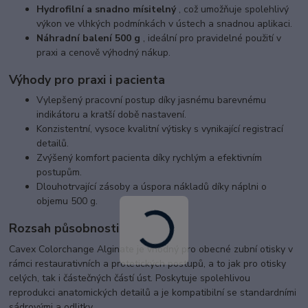
Hydrofilní a snadno mísitelný
, což umožňuje spolehlivý
výkon ve vlhkých podmínkách v ústech a snadnou aplikaci.
Náhradní balení 500 g
, ideální pro pravidelné použití v
praxi a cenově výhodný nákup.
Výhody pro praxi i pacienta
Vylepšený pracovní postup díky jasnému barevnému
indikátoru a kratší době nastavení.
Konzistentní, vysoce kvalitní výtisky s vynikající registrací
detailů.
Zvýšený komfort pacienta díky rychlým a efektivním
postupům.
Dlouhotrvající zásoby a úspora nákladů díky náplni o
objemu 500 g.
Rozsah působnosti
Cavex Colorchange Alginate je vhodný pro obecné zubní otisky v
rámci restaurativních a protetických postupů, a to jak pro otisky
celých, tak i částečných částí úst. Poskytuje spolehlivou
reprodukci anatomických detailů a je kompatibilní se standardními
sádrovými a odlitky.