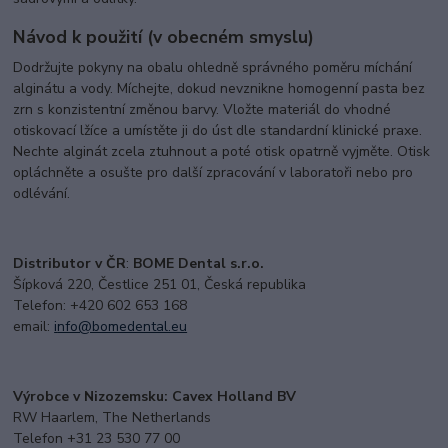
Návod k použití (v obecném smyslu)
Dodržujte pokyny na obalu ohledně správného poměru míchání
alginátu a vody. Míchejte, dokud nevznikne homogenní pasta bez
zrn s konzistentní změnou barvy. Vložte materiál do vhodné
otiskovací lžíce a umístěte ji do úst dle standardní klinické praxe.
Nechte alginát zcela ztuhnout a poté otisk opatrně vyjměte. Otisk
opláchněte a osušte pro další zpracování v laboratoři nebo pro
odlévání.
Distributor v ČR
:
BOME Dental s.r.o.
Šípková 220, Čestlice 251 01, Česká republika
Telefon: +420 602 653 168
email:
i
nfo@bomedental.eu
Výrobce v Nizozemsku: Cavex Holland BV
RW Haarlem, The Netherlands
Telefon +31 23 530 77 00