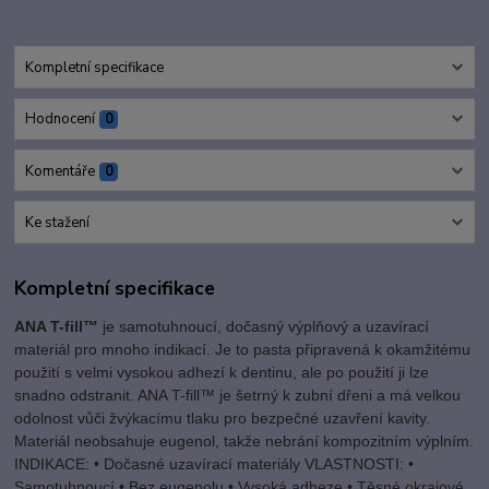
Kompletní specifikace
Hodnocení
0
Komentáře
0
Ke stažení
Kompletní specifikace
ANA T-fill™
je samotuhnoucí, dočasný výplňový a uzavírací
materiál pro mnoho indikací. Je to pasta připravená k okamžitému
použití s ​​velmi vysokou adhezí k dentinu, ale po použití ji lze
snadno odstranit. ANA T-fill™ je šetrný k zubní dřeni a má velkou
odolnost vůči žvýkacímu tlaku pro bezpečné uzavření kavity.
Materiál neobsahuje eugenol, takže nebrání kompozitním výplním.
INDIKACE: • Dočasné uzavírací materiály VLASTNOSTI: •
Samotuhnoucí • Bez eugenolu • Vysoká adheze • Těsné okrajové