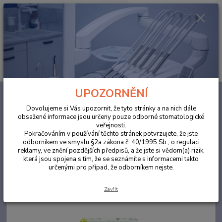
0
ks
za
0,00 Kč
Menu
Hledat
UPOZORNĚNÍ
Úvod
ORDINACE
ANA Fulfill™ 4,5g A3,5 světlem tuhnoucí,
rentgenkontrastní univerzální výplňový kompozit
Dovolujeme si Vás upozornit, že tyto stránky a na nich dále
obsažené informace jsou určeny pouze odborné stomatologické
ANA Fulfill™ 4,5g A3,5 světlem
veřejnosti.
tuhnoucí, rentgenkontrastní
Pokračováním v používání těchto stránek potvrzujete, že jste
odborníkem ve smyslu §2a zákona č. 40/1995 Sb., o regulaci
univerzální výplňový kompozit
reklamy, ve znění pozdějších předpisů, a že jste si vědom(a) rizik,
která jsou spojena s tím, že se seznámíte s informacemi takto
určenými pro případ, že odborníkem nejste.
Akce
Zavřít