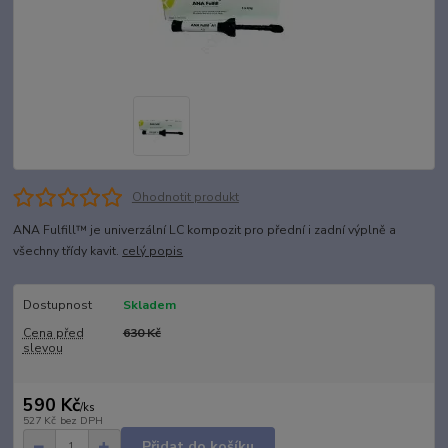
Ohodnotit produkt
ANA Fulfill™ je univerzální LC kompozit pro přední i zadní výplně a
všechny třídy kavit.
celý popis
Dostupnost
Skladem
Cena před
630 Kč
slevou
590 Kč
/
ks
527 Kč
bez DPH
Přidat do košíku