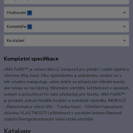
Hodnocení
0
Komentáře
0
Ke stažení
Kompletní specifikace
ANA Fulfill™ je univerzální LC kompozit pro přední i zadní výplně a
všechny třídy kavit. Díky optimálnímu a unikátnímu složení se s
ním snadno manipuluje, velmi dobře se přizpůsobí stěnám kavity,
ale nelepí se na nástroj. Minimální smrštění, leštitelnost s vysokým
leskem a průsvitnost ho také předurčují pro fazety. ANA Fulfill™
je produkt, pokud hledáte kvalitní a estetické výsledky. INDIKACE
- Rekonstrukce všech tříd - Tvorba fazet - Ošetření hypoplazie
skloviny VLASTNOSTI Leštitelnost s vysokým leskem Barevně
stabilní Rentgenkontrastní Velmi nízké smrštění
Katalogy