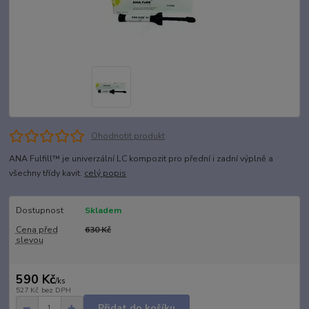
Ohodnotit produkt
ANA Fulfill™ je univerzální LC kompozit pro přední i zadní výplně a
všechny třídy kavit.
celý popis
Dostupnost
Skladem
Cena před
630 Kč
slevou
590 Kč
/
ks
527 Kč
bez DPH
Přidat do košíku