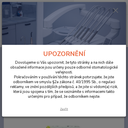
0
ks
za
0,00 Kč
Menu
Hledat
UPOZORNĚNÍ
Úvod
ORDINACE
ANA Fulfill™ 4,5g A2 světlem tuhnoucí,
rentgenkontrastní univerzální výplňový kompozit
Dovolujeme si Vás upozornit, že tyto stránky a na nich dále
obsažené informace jsou určeny pouze odborné stomatologické
ANA Fulfill™ 4,5g A2 světlem
veřejnosti.
tuhnoucí, rentgenkontrastní
Pokračováním v používání těchto stránek potvrzujete, že jste
odborníkem ve smyslu §2a zákona č. 40/1995 Sb., o regulaci
univerzální výplňový kompozit
reklamy, ve znění pozdějších předpisů, a že jste si vědom(a) rizik,
která jsou spojena s tím, že se seznámíte s informacemi takto
určenými pro případ, že odborníkem nejste.
Akce
Zavřít