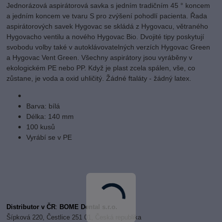
Jednorázová aspirátorová savka s jedním tradičním 45 ° koncem
a jedním koncem ve tvaru S pro zvýšení pohodlí pacienta. Řada
aspirátorových savek Hygovac se skládá z Hygovacu, větraného
Hygovacho ventilu a nového Hygovac Bio. Dvojité tipy poskytují
svobodu volby také v autoklávovatelných verzích Hygovac Green
a Hygovac Vent Green. Všechny aspirátory jsou vyráběny v
ekologickém PE nebo PP. Když je plast zcela spálen, vše, co
zůstane, je voda a oxid uhličitý. Žádné ftaláty - žádný latex.
Barva: bílá
Délka: 140 mm
100 kusů
Vyrábí se v PE
Distributor v ČR
:
BOME Dental s.r.o.
Šípková 220, Čestlice 251 01, Česká republika