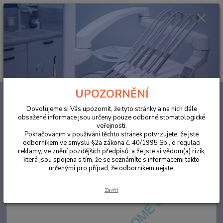
0
ks
za
0,00 Kč
Menu
Hledat
UPOZORNĚNÍ
Úvod
ORDINACE
Savky Hygovac V 2800 Bílé 100ks
Dovolujeme si Vás upozornit, že tyto stránky a na nich dále
Savky Hygovac V 2800 Bílé
obsažené informace jsou určeny pouze odborné stomatologické
veřejnosti.
100ks
Pokračováním v používání těchto stránek potvrzujete, že jste
odborníkem ve smyslu §2a zákona č. 40/1995 Sb., o regulaci
reklamy, ve znění pozdějších předpisů, a že jste si vědom(a) rizik,
která jsou spojena s tím, že se seznámíte s informacemi takto
určenými pro případ, že odborníkem nejste.
Zavřít