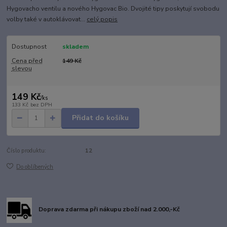
Hygovacho ventilu a nového Hygovac Bio. Dvojité tipy poskytují svobodu
volby také v autoklávovat...
celý popis
Dostupnost
skladem
Cena před
149 Kč
slevou
149 Kč
/
ks
133 Kč
bez DPH
Přidat do košíku
Číslo produktu:
12
Do oblíbených
Doprava zdarma při nákupu zboží nad 2.000,-Kč