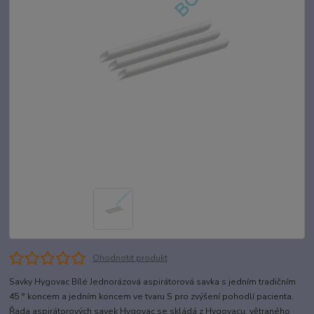
Ohodnotit produkt
Savky Hygovac Bílé Jednorázová aspirátorová savka s jedním tradičním
45 ° koncem a jedním koncem ve tvaru S pro zvýšení pohodlí pacienta.
Řada aspirátorových savek Hygovac se skládá z Hygovacu, větraného