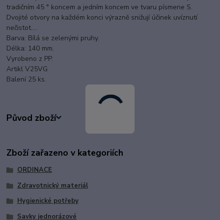
tradičním 45 ° koncem a jedním koncem ve tvaru písmene S.
Dvojité otvory na každém konci výrazně snižují účinek uvíznutí
nečistot....
Barva: Bílá se zelenými pruhy.
Délka: 140 mm.
Vyrobeno z PP.
Artikl V25VG
Balení 25 ks.
Původ zboží
Zboží zařazeno v kategoriích
ORDINACE
Zdravotnický materiál
Hygienické potřeby
Savky jednorázové