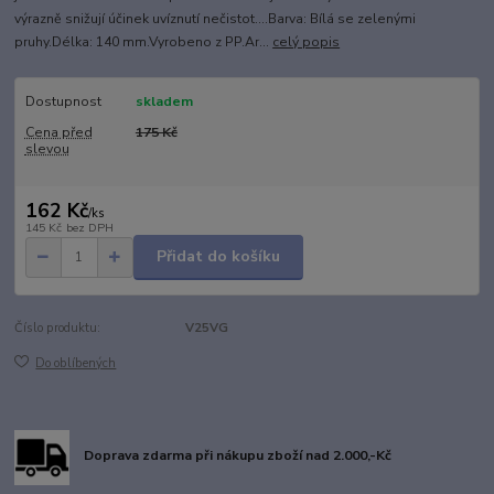
výrazně snižují účinek uvíznutí nečistot....Barva: Bílá se zelenými
pruhy.Délka: 140 mm.Vyrobeno z PP.Ar...
celý popis
Dostupnost
skladem
Cena před
175 Kč
slevou
162 Kč
/
ks
145 Kč
bez DPH
Přidat do košíku
Číslo produktu:
V25VG
Do oblíbených
Doprava zdarma při nákupu zboží nad 2.000,-Kč