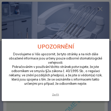
0
ks
za
0,00 Kč
Menu
Hledat
UPOZORNĚNÍ
Úvod
ORDINACE
Savky HYGOVAC VENT GREEN V25VG
Dovolujeme si Vás upozornit, že tyto stránky a na nich dále
Savky HYGOVAC VENT GREEN
obsažené informace jsou určeny pouze odborné stomatologické
veřejnosti.
V25VG
Pokračováním v používání těchto stránek potvrzujete, že jste
odborníkem ve smyslu §2a zákona č. 40/1995 Sb., o regulaci
reklamy, ve znění pozdějších předpisů, a že jste si vědom(a) rizik,
která jsou spojena s tím, že se seznámíte s informacemi takto
určenými pro případ, že odborníkem nejste.
Zavřít