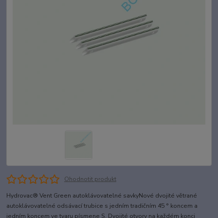
Ohodnotit produkt
Hydrovac® Vent Green autoklávovatelné savkyNové dvojité větrané
autoklávovatelné odsávací trubice s jedním tradičním 45 ° koncem a
jedním koncem ve tvaru písmene S. Dvojité otvory na každém konci