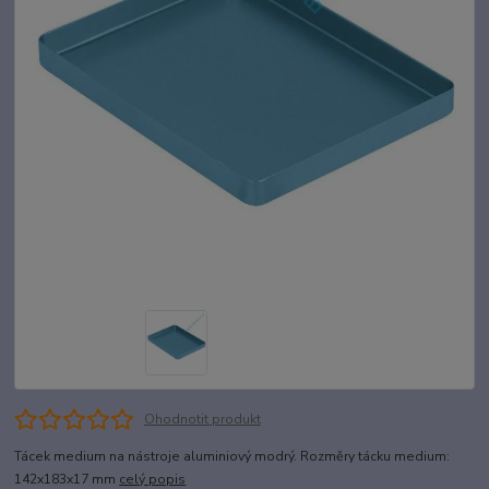
Ohodnotit produkt
Tácek medium na nástroje aluminiový modrý. Rozměry tácku medium:
142x183x17 mm
celý popis