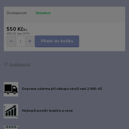
Dostupnost
Skladem
550 Kč
/
ks
455 Kč
bez DPH
Přidat do košíku
Do oblíbených
Doprava zdarma při nákupu zboží nad 2.000,-Kč
Nejlepší poměr kvalita a cena