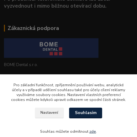
vyzvednout i mimo běžnou otevírací dobu.
Zákaznická podpora
BOME Dental s.r.o.
+420 602 653 168
Pro základní funkčnost, zpříjemnění používání webu, analytické
účely a v případě udělení souhlasu také pro účely cílení reklamy
info@bomedental.eu
využíváme soubory cookies. Nastavení vlastních preferencí
cookies můžete kdykoli upravit odkazem ve spodní části stránek.
Souhlasím
Nastavení
Souhlas můžete odmítnout
zde
.
Vytvořeno na
Eshop-rychle.cz