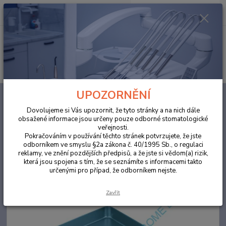
0
ks
za
0,00 Kč
Menu
Hledat
UPOZORNĚNÍ
Úvod
ORDINACE
Dezinfekce
Tácky na nátroje
Tácek pro nástroje
ALU medium 142x183x17 modrý
Dovolujeme si Vás upozornit, že tyto stránky a na nich dále
obsažené informace jsou určeny pouze odborné stomatologické
Tácek pro nástroje ALU medium
veřejnosti.
142x183x17 modrý
Pokračováním v používání těchto stránek potvrzujete, že jste
odborníkem ve smyslu §2a zákona č. 40/1995 Sb., o regulaci
reklamy, ve znění pozdějších předpisů, a že jste si vědom(a) rizik,
která jsou spojena s tím, že se seznámíte s informacemi takto
určenými pro případ, že odborníkem nejste.
Zavřít