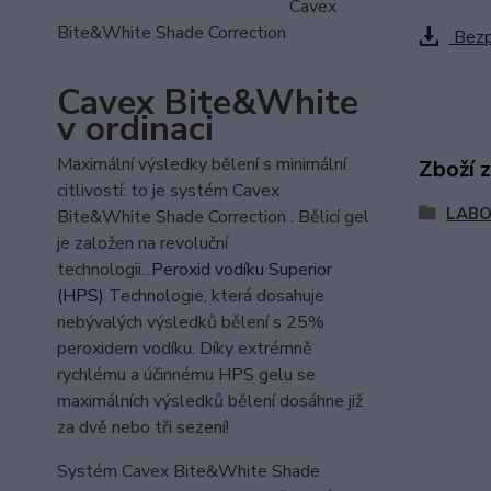
Cavex
Bite&White Shade Correction
Bezpe
Cavex Bite&White
v ordinaci
Maximální výsledky bělení s minimální
Zboží 
citlivostí: to je systém Cavex
LAB
Bite&White Shade Correction . Bělicí gel
je založen na revoluční
technologii...
Peroxid vodíku Superior
(HPS)
Technologie, která dosahuje
nebývalých výsledků bělení s 25%
peroxidem vodíku. Díky extrémně
rychlému a účinnému HPS gelu se
maximálních výsledků bělení dosáhne již
za dvě nebo tři sezení!
Systém Cavex Bite&White Shade