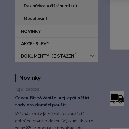
Dezinfekce a čištění otisků
Modelování
NOVINKY
AKCE- SLEVY
DOKUMENTY KE STAŽENÍ
Novinky
01.06.2026
Cavex Bite&White: nejlepší bělicí
sady pro domácí použití
Krásný úsměv je důležitou součástí
dobrého prvního dojmu. Výzkum ukazuje,
že až 85 % populace považuje lidi s