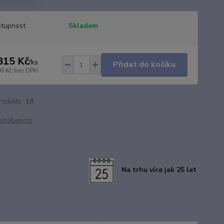
tupnost
Skladem
815 Kč
/
ks
Přidat do košíku
00 Kč
bez DPH
roduktu:
10
oblíbených
Na trhu více jak 25 let