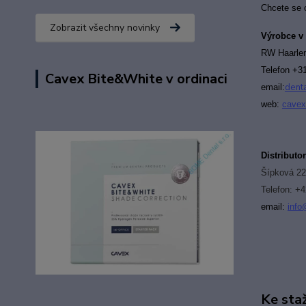
Chcete se 
Zobrazit všechny novinky
Výrobce v
RW Haarl
T
elefon +3
Cavex Bite&White v ordinaci
dent
email:
web:
cavex
Distributo
Šípková 22
Telefon: +
email:
i
nfo
Ke sta