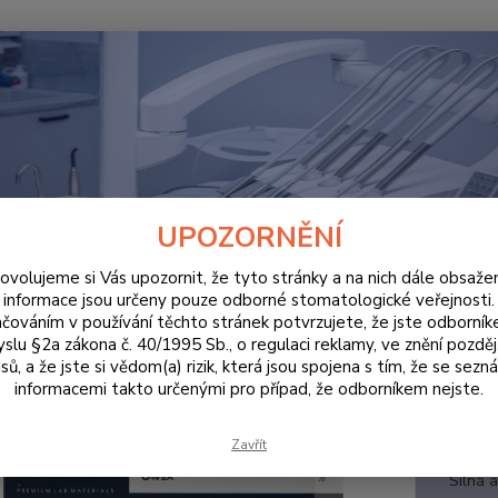
Hledat
LABORATOŘE
Šelak Cavex Baseplates Mica-free dolní
k Cavex Baseplates Mica-free do
UPOZORNĚNÍ
ovolujeme si Vás upozornit, že tyto stránky a na nich dále obsaže
informace jsou určeny pouze odborné stomatologické veřejnosti.
čováním v používání těchto stránek potvrzujete, že jste odborní
šela
slu §2a zákona č. 40/1995 Sb., o regulaci reklamy, ve znění pozděj
sů, a že jste si vědom(a) rizik, která jsou spojena s tím, že se sezn
růžový
informacemi takto určenými pro případ, že odborníkem nejste.
růžové
výrobu
Zavřít
krátké
Silná a