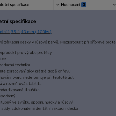
etní specifikace
Hodnocení
0
tní specifikace
dolní 1,35-1,40 mm ( 100ks )
.
é základní desky v růžové barvě. Meziprodukt při přípravě proté
iprodukt pro výrobu protézy
kce
noduchá technika
hlé zpracování díky krátké době ohřevu
hování tvaru, nedeformuje při teplotě úst
ná a rozměrová stabilita
ndardizovaná tloušťka
podárný
tupný ve svršku, spodní, hladký a růžový
 slídy, zdokonalená dentální základní deska