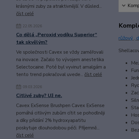
Kompl
krásnými zuby za atraktivnější. V důsled...
číst celé
Komple
22.05.2026
Co dělá „Peroxid vodíku Superior“
růžový , 
tak skvělým?
Shellacov
Ve společnosti Cavex se vždy zaměřovali
na inovace. Začalo to vývojem anestetika
Mez
Selectocaine. Poté byl vyvinut amalgám a
Fun
tento trend pokračoval uvede...
číst celé
Jed
Ryc
09.03.2026
Zac
Citlivé zuby? Už ne.
Sil
Cavex ExSense Brushpen Cavex ExSense
Sta
pomáhá citlivým zubům cítit se pohodlněji
Hos
a díky přidání 2% hydroxyapatitu
Dos
poskytuje dlouhodobou péči. Příjemně...
Bez
číst celé