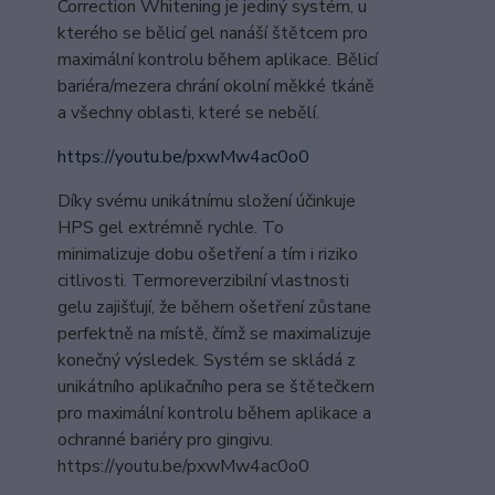
Correction Whitening je jediný systém, u
kterého se bělicí gel nanáší štětcem pro
maximální kontrolu během aplikace. Bělicí
bariéra/mezera chrání okolní měkké tkáně
a všechny oblasti, které se nebělí.
https://youtu.be/pxwMw4ac0o0
Díky svému unikátnímu složení účinkuje
HPS gel extrémně rychle. To
minimalizuje dobu ošetření a tím i riziko
citlivosti. Termoreverzibilní vlastnosti
gelu zajišťují, že během ošetření zůstane
perfektně na místě, čímž se maximalizuje
konečný výsledek. Systém se skládá z
unikátního aplikačního pera se štětečkem
pro maximální kontrolu během aplikace a
ochranné bariéry pro gingivu.
https://youtu.be/pxwMw4ac0o0