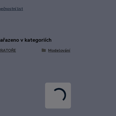
čnostní list
zařazeno v kategoriích
ORATOŘE
Modelování