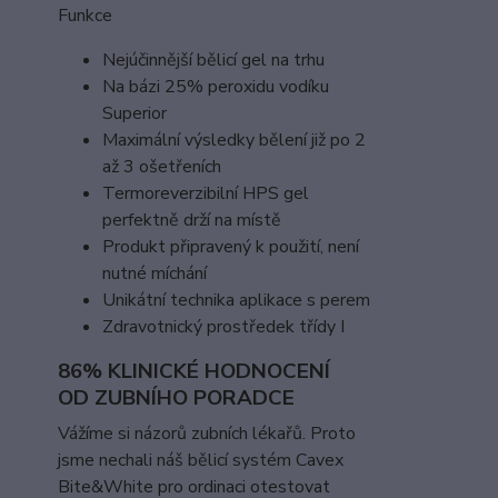
Funkce
Nejúčinnější bělicí gel na trhu
Na bázi 25% peroxidu vodíku
Superior
Maximální výsledky bělení již po 2
až 3 ošetřeních
Termoreverzibilní HPS gel
perfektně drží na místě
Produkt připravený k použití, není
nutné míchání
Unikátní technika aplikace s perem
Zdravotnický prostředek třídy I
86% KLINICKÉ HODNOCENÍ
OD ZUBNÍHO PORADCE
Vážíme si názorů zubních lékařů. Proto
jsme nechali náš bělicí systém Cavex
Bite&White pro ordinaci otestovat