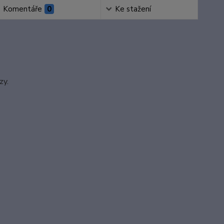
Komentáře
0
Ke stažení
zy.