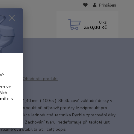
Přihlášení
0
ks
za
0,00 Kč
lní
né
Ohodnotit produkt
kem ve
k
ších
ámíte s
 , dolní 1,35-1,40 mm ( 100ks ). Shellacové základní desky v
 barvě. Meziprodukt při přípravě protézy. Meziprodukt pro
 protézy Funkce Jednoduchá technika Rychlé zpracování díky
 době ohřevu Zachování tvaru, nedeformuje při teplotě úst
 rozměrová stabilita St...
celý popis