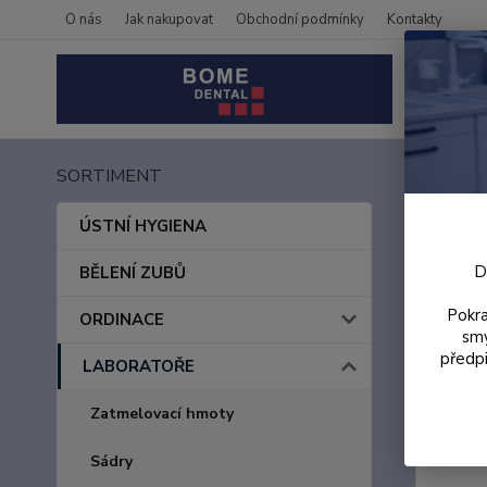
O nás
Jak nakupovat
Obchodní podmínky
Kontakty
SORTIMENT
Úvod
Šela
ÚSTNÍ HYGIENA
D
BĚLENÍ ZUBŮ
Pokra
ORDINACE
smy
předpi
LABORATOŘE
Zatmelovací hmoty
Sádry