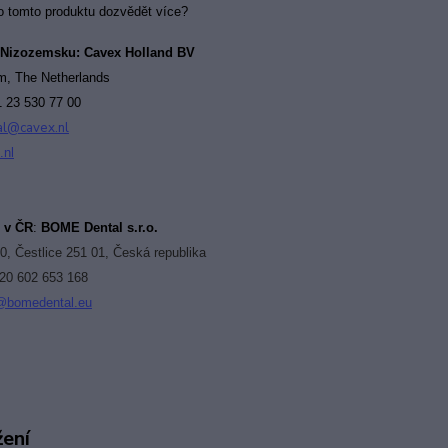
o tomto produktu dozvědět více?
 Nizozemsku: Cavex Holland BV
em,
The Netherlands
1 23 530 77 00
al@cavex.nl
.nl
r v ČR
:
BOME Dental s.r.o.
0, Čestlice 251 01, Česká republika
420 602 653 168
@bomedental.eu
žení