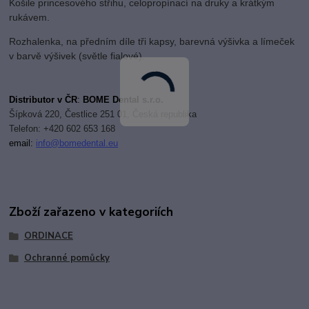
Košile princesového střihu, celopropínací na druky a krátkým
rukávem.
Rozhalenka, na předním díle tři kapsy, barevná výšivka a límeček
v barvě výšivek (světle fialové).
Distributor v ČR
:
BOME Dental s.r.o.
Šípková 220, Čestlice 251 01, Česká republika
Telefon: +420 602 653 168
email:
i
nfo@bomedental.eu
Zboží zařazeno v kategoriích
ORDINACE
Ochranné pomůcky