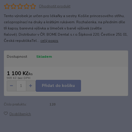
Ohodnotit produkt
Tento výrobek je určen pro lékařky a sestry. Košile princesového střihu,
celopropínací na druky a krátkým rukávem. Rozhalenka, na předním díle
tři kapsy, barevná výšivka a límeček v barvě výšivek (světle
fialové). Distributor v ČR: BOME Dental s.r.o.Šípková 220, Čestlice 251 01,
Česká republikaTel...
celý popis
Dostupnost
Skladem
1 100 Kč
/
ks
909 Kč
bez DPH
Přidat do košíku
Číslo produktu:
120
Do oblíbených