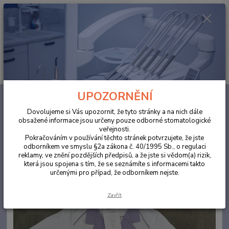
0
ks
za
0,00 Kč
Menu
Hledat
UPOZORNĚNÍ
Úvod
ORDINACE
Halena/košile dámská S bílá
Dovolujeme si Vás upozornit, že tyto stránky a na nich dále
Halena/košile dámská S bílá
obsažené informace jsou určeny pouze odborné stomatologické
veřejnosti.
Pokračováním v používání těchto stránek potvrzujete, že jste
odborníkem ve smyslu §2a zákona č. 40/1995 Sb., o regulaci
reklamy, ve znění pozdějších předpisů, a že jste si vědom(a) rizik,
která jsou spojena s tím, že se seznámíte s informacemi takto
určenými pro případ, že odborníkem nejste.
Zavřít