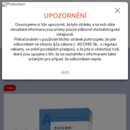
0
ks
za
0,00 Kč
UPOZORNĚNÍ
Menu
Dovolujeme si Vás upozornit, že tyto stránky a na nich dále
obsažené informace jsou určeny pouze odborné stomatologické
veřejnosti.
Hledat
Pokračováním v používání těchto stránek potvrzujete, že jste
odborníkem ve smyslu §2a zákona č. 40/1995 Sb., o regulaci
reklamy, ve znění pozdějších předpisů, a že jste si vědom(a) rizik,
která jsou spojena s tím, že se seznámíte s informacemi takto
Úvod
ORDINACE
CAVEX SiliconA Injection Blue (modrý)
určenými pro případ, že odborníkem nejste.
CAVEX SiliconA Injection Blue
Zavřít
(modrý)
Akce