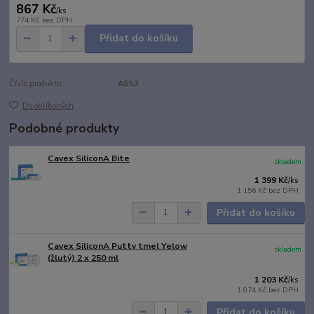
867 Kč
/
ks
774 Kč
bez DPH
Přidat do košíku
Číslo produktu:
AS53
Do oblíbených
Podobné produkty
Cavex SiliconA Bite
skladem
1 399 Kč
/
ks
1 156 Kč
bez DPH
Přidat do košíku
Cavex SiliconA Putty tmel Yelow
skladem
(žlutý) 2 x 250 ml
1 203 Kč
/
ks
1 074 Kč
bez DPH
Přidat do košíku