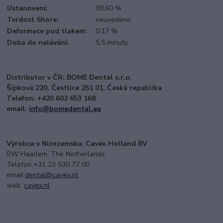
Ustanovení:
99,60 %
Tvrdost Shore:
neuvedeno
Deformace pod tlakem:
0,17 %
Doba do nalévání:
5,5 minuty
Distributor v ČR: BOME Dental s.r.o.
Šípková 220, Čestlice 251 01, Česká republika
Telefon: +420 602 653 168
email:
i
nfo@bomedental.eu
Výrobce v Nizozemsku: Cavex Holland BV
RW Haarlem, The Netherlands
Telefon +31 23 530 77 00
email:
dental@cavex.nl
web:
cavex.nl