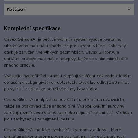
Ke stažení
Kompletní specifikace
Cavex SiliconA
je pečlivě vybraný systém vysoce kvalt
ního
silikonového materiálu vhodného pro každou situaci. Dokonalý
otisk je zaručen i ve vlhkých podmínkách. Cavex SiliconA je
unikátní, protože materiál je nelepivý, takže se s ním mimořádně
snadno pracuje.
Vynikající hydrofilní vlastnosti zlepšují smáčení, což vede k lepším
detailům v subgingiválních oblastech. Otisk lze odlít již 60 minut
po vyjmutí z úst a lze použít všechny typy sádry.
Cavex SiliconA neulpívá na površích (například na rukavicích),
takže se otiskovací lžíce snadno plní. Vysoce kvalitní suroviny
zaručují rozměrovou stálost po dobu nejméně sedmi dnů. V otisku
jsou zachyceny i ty nejmenší detaily.
Cavex SiliconA má také vynikající tixotropní vlastnosti, které
umožňují silikonu tečení pouze pod tlakem. Pokročilý platinový