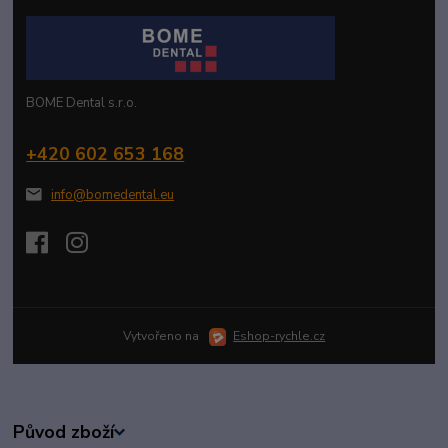
BOME Dental s.r.o.
+420 602 653 168
info@bomedental.eu
Vytvořeno na
Eshop-rychle.cz
Původ zboží