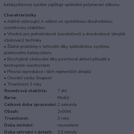
katalyzátorový systém zajišťuje optimální polymeraci silikonu.
Charakteristiky
• Adičně vytvrzující A-silikon se spolehlivou dlouhodobou
rozměrovou stabilitou
• Vhodné pro jednokrokové (sendvičové) a dvoukrokové (dvojité
otiskovací) techniky
• Žádné problémy s tuhnutím díky optimálnímu systému
platinového katalyzátoru
• Bezchybné otiskování díky povrchově aktivní přísadě a
tixotropním vlastnostem
• Přesná reprodukce i těch nejmenších detailů
• Chování vazby Snapset
• Trvanlivost 3 roky
Rozměrová stabilita:
7 dní
Barva:
Modrý
Celková doba zpracování:
2 sekundy
Obsah:
2x50ml
Trvanlivost:
3 roky
Doba míchání:
neuvedeno
Doba setrvání v ústech:
3,5 minuty