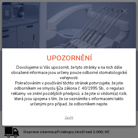
0
ks
za
0,00 Kč
Menu
Hledat
UPOZORNĚNÍ
Úvod
ORDINACE
Ochranné pomůcky
Rukavice
Aloe Vera
Dovolujeme si Vás upozornit, že tyto stránky a na nich dále
Aloe Vera
obsažené informace jsou určeny pouze odborné stomatologické
veřejnosti.
Pokračováním v používání těchto stránek potvrzujete, že jste
V této kategorii nebylo nalezeno žádné zboží.
odborníkem ve smyslu §2a zákona č. 40/1995 Sb., o regulaci
reklamy, ve znění pozdějších předpisů, a že jste si vědom(a) rizik,
která jsou spojena s tím, že se seznámíte s informacemi takto
určenými pro případ, že odborníkem nejste.
Zavřít
Doprava zdarma při nákupu zboží nad 2.000,-Kč