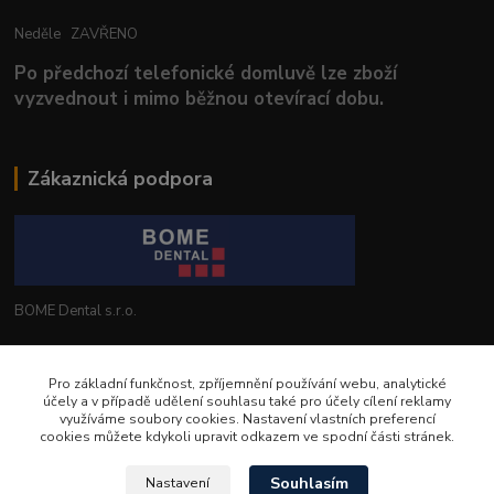
Neděle ZAVŘENO
Po předchozí telefonické domluvě lze zboží
vyzvednout i mimo běžnou otevírací dobu.
Zákaznická podpora
BOME Dental s.r.o.
+420 602 653 168
Pro základní funkčnost, zpříjemnění používání webu, analytické
účely a v případě udělení souhlasu také pro účely cílení reklamy
info@bomedental.eu
využíváme soubory cookies. Nastavení vlastních preferencí
cookies můžete kdykoli upravit odkazem ve spodní části stránek.
Souhlasím
Nastavení