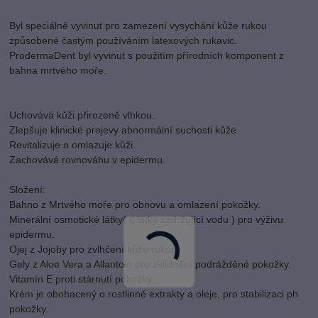
Byl speciálně vyvinut pro zamezení vysychání kůže rukou
způsobené častým používáním latexových rukavic.
ProdermaDent byl vyvinut s použitím přírodních komponent z
bahna mrtvého moře.
Uchovává kůži přirozeně vlhkou.
Zlepšuje klinické projevy abnormální suchosti kůže
Revitalizuje a omlazuje kůži.
Zachovává rovnováhu v epidermu.
Složení:
Bahno z Mrtvého moře pro obnovu a omlazení pokožky.
Minerální osmotické látky( tj.látky zadržující vodu ) pro výživu
epidermu.
Ojej z Jojoby pro zvlhčení kůže rukou.
Gely z Aloe Vera a Allantoin pro zklidnění podrážděné pokožky.
Vitamín E proti stárnutí pokožky.
Krém je obohacený o rostlinné extrakty a oleje, pro stabilizaci ph
pokožky.