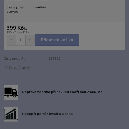
Cena před
540 Kč
slevou
399 Kč
/
ks
330 Kč
bez DPH
Přidat do košíku
Číslo produktu:
199920
Do oblíbených
Doprava zdarma při nákupu zboží nad 2.000,-Kč
Nejlepší poměr kvalita a cena