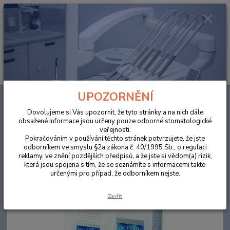
0
ks
za
0,00 Kč
Menu
Hledat
UPOZORNĚNÍ
Úvod
ORDINACE
Krém na ruce ProdermaDent™ z bahna mrtvého moře
125ml
Dovolujeme si Vás upozornit, že tyto stránky a na nich dále
obsažené informace jsou určeny pouze odborné stomatologické
Krém na ruce ProdermaDent™ z
veřejnosti.
bahna mrtvého moře 125ml
Pokračováním v používání těchto stránek potvrzujete, že jste
odborníkem ve smyslu §2a zákona č. 40/1995 Sb., o regulaci
reklamy, ve znění pozdějších předpisů, a že jste si vědom(a) rizik,
Akce
která jsou spojena s tím, že se seznámíte s informacemi takto
určenými pro případ, že odborníkem nejste.
Zavřít